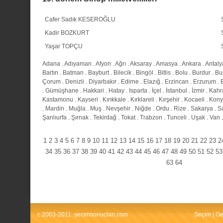
Cafer Sadık KESEROĞLU
Kadir BOZKURT
Yaşar TOPÇU
Adana
.
Adıyaman
.
Afyon
.
Ağrı
.
Aksaray
.
Amasya
.
Ankara
.
Antaly
Bartın
.
Batman
.
Bayburt
.
Bilecik
.
Bingöl
.
Bitlis
.
Bolu
.
Burdur
.
Bu
Çorum
.
Denizli
.
Diyarbakır
.
Edirne
.
Elazığ
.
Erzincan
.
Erzurum
.
.
Gümüşhane
.
Hakkari
.
Hatay
.
Isparta
.
İçel
.
İstanbul
.
İzmir
.
Kahr
Kastamonu
.
Kayseri
.
Kırıkkale
.
Kırklareli
.
Kırşehir
.
Kocaeli
.
Kony
.
Mardin
.
Muğla
.
Muş
.
Nevşehir
.
Niğde
.
Ordu
.
Rize
.
Sakarya
.
S
Şanlıurfa
.
Şırnak
.
Tekirdağ
.
Tokat
.
Trabzon
.
Tunceli
.
Uşak
.
Van
1
2
3
4
5
6
7
8
9
10
11
12
13
14
15
16
17
18
19
20
21
22
23
2
34
35
36
37
38
39
40
41
42
43
44
45
46
47
48
49
50
51
52
53
63
64
c 2003-2011. secimsonuclari.com
Seçim
|
Ge