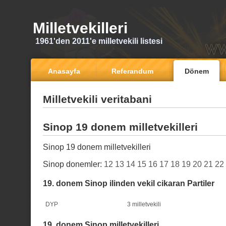
Milletvekilleri
1961'den 2011'e milletvekili listesi
Anasayfa
Referandum
Dönem
Milletvekili veritabani
Sinop 19 donem milletvekilleri
Sinop 19 donem milletvekilleri
Sinop donemler:
12
13
14
15
16
17
18
19
20
21
22
19. donem Sinop ilinden vekil cikaran Partiler
DYP
3 milletvekili
19. donem Sinop milletvekilleri