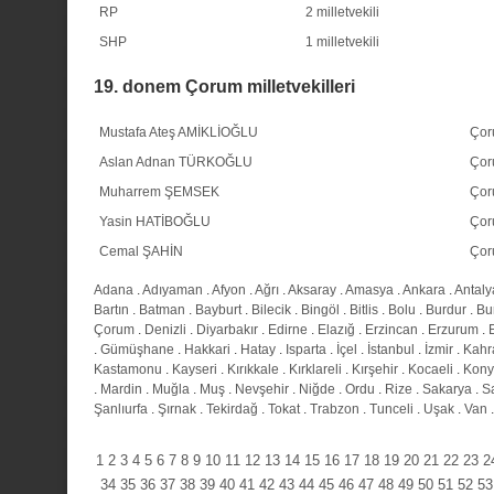
RP
2 milletvekili
SHP
1 milletvekili
19. donem Çorum milletvekilleri
Mustafa Ateş AMİKLİOĞLU
Ço
Aslan Adnan TÜRKOĞLU
Ço
Muharrem ŞEMSEK
Ço
Yasin HATİBOĞLU
Ço
Cemal ŞAHİN
Ço
Adana
.
Adıyaman
.
Afyon
.
Ağrı
.
Aksaray
.
Amasya
.
Ankara
.
Antaly
Bartın
.
Batman
.
Bayburt
.
Bilecik
.
Bingöl
.
Bitlis
.
Bolu
.
Burdur
.
Bu
Çorum
.
Denizli
.
Diyarbakır
.
Edirne
.
Elazığ
.
Erzincan
.
Erzurum
.
.
Gümüşhane
.
Hakkari
.
Hatay
.
Isparta
.
İçel
.
İstanbul
.
İzmir
.
Kahr
Kastamonu
.
Kayseri
.
Kırıkkale
.
Kırklareli
.
Kırşehir
.
Kocaeli
.
Kony
.
Mardin
.
Muğla
.
Muş
.
Nevşehir
.
Niğde
.
Ordu
.
Rize
.
Sakarya
.
S
Şanlıurfa
.
Şırnak
.
Tekirdağ
.
Tokat
.
Trabzon
.
Tunceli
.
Uşak
.
Van
1
2
3
4
5
6
7
8
9
10
11
12
13
14
15
16
17
18
19
20
21
22
23
2
34
35
36
37
38
39
40
41
42
43
44
45
46
47
48
49
50
51
52
53