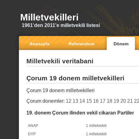
Milletvekilleri
1961'den 2011'e milletvekili listesi
Anasayfa
Referandum
Dönem
Milletvekili veritabani
Çorum 19 donem milletvekilleri
Çorum 19 donem milletvekilleri
Çorum donemler:
12
13
14
15
16
17
18
19
20
21
2
19. donem Çorum ilinden vekil cikaran Partiler
ANAP
1 milletvekili
DYP
1 milletvekili