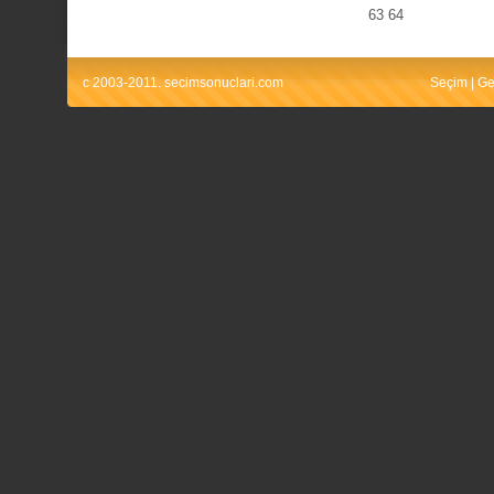
63
64
c 2003-2011. secimsonuclari.com
Seçim
|
Ge