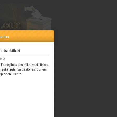
killer
etvekilleri
11'e
e seçilmiş tüm millet vekili listesi.
l il, şehir şehir ya da dönem dönem
kip edebilirsiniz.