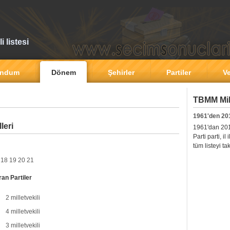
 listesi
andum
Dönem
Şehirler
Partiler
Ve
TBMM Mill
1961'den 20
leri
1961'dan 2011'
Parti parti, i
tüm listeyi ta
18
19
20
21
ran Partiler
2 milletvekili
4 milletvekili
3 milletvekili