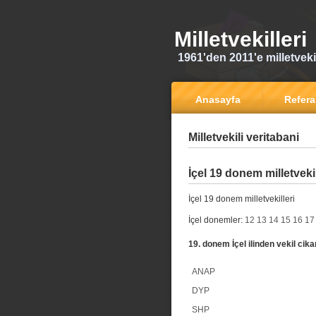
Milletvekilleri
1961'den 2011'e milletvekili
Anasayfa
Refer
Milletvekili veritabani
İçel 19 donem milletvekil
İçel 19 donem milletvekilleri
İçel donemler:
12
13
14
15
16
17
19. donem İçel ilinden vekil cika
ANAP
DYP
SHP