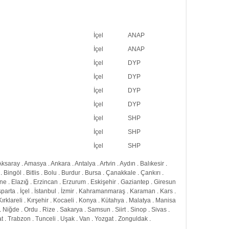
İçel
ANAP
İçel
ANAP
İçel
DYP
İçel
DYP
İçel
DYP
İçel
DYP
İçel
SHP
İçel
SHP
İçel
SHP
Aksaray
.
Amasya
.
Ankara
.
Antalya
.
Artvin
.
Aydın
.
Balıkesir
.
.
Bingöl
.
Bitlis
.
Bolu
.
Burdur
.
Bursa
.
Çanakkale
.
Çankırı
.
rne
.
Elazığ
.
Erzincan
.
Erzurum
.
Eskişehir
.
Gaziantep
.
Giresun
sparta
.
İçel
.
İstanbul
.
İzmir
.
Kahramanmaraş
.
Karaman
.
Kars
.
Kırklareli
.
Kırşehir
.
Kocaeli
.
Konya
.
Kütahya
.
Malatya
.
Manisa
.
Niğde
.
Ordu
.
Rize
.
Sakarya
.
Samsun
.
Siirt
.
Sinop
.
Sivas
.
at
.
Trabzon
.
Tunceli
.
Uşak
.
Van
.
Yozgat
.
Zonguldak
.