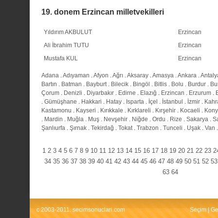
19. donem Erzincan milletvekilleri
Yıldırım AKBULUT
Erzincan
Ali İbrahim TUTU
Erzincan
Mustafa KUL
Erzincan
Adana
.
Adıyaman
.
Afyon
.
Ağrı
.
Aksaray
.
Amasya
.
Ankara
.
Antaly
Bartın
.
Batman
.
Bayburt
.
Bilecik
.
Bingöl
.
Bitlis
.
Bolu
.
Burdur
.
Bu
Çorum
.
Denizli
.
Diyarbakır
.
Edirne
.
Elazığ
.
Erzincan
.
Erzurum
.
.
Gümüşhane
.
Hakkari
.
Hatay
.
Isparta
.
İçel
.
İstanbul
.
İzmir
.
Kahr
Kastamonu
.
Kayseri
.
Kırıkkale
.
Kırklareli
.
Kırşehir
.
Kocaeli
.
Kony
.
Mardin
.
Muğla
.
Muş
.
Nevşehir
.
Niğde
.
Ordu
.
Rize
.
Sakarya
.
S
Şanlıurfa
.
Şırnak
.
Tekirdağ
.
Tokat
.
Trabzon
.
Tunceli
.
Uşak
.
Van
1
2
3
4
5
6
7
8
9
10
11
12
13
14
15
16
17
18
19
20
21
22
23
2
34
35
36
37
38
39
40
41
42
43
44
45
46
47
48
49
50
51
52
53
63
64
c 2003-2011. secimsonuclari.com
Seçim
|
Ge