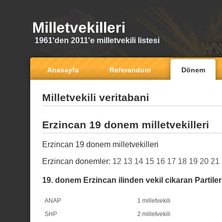
Milletvekilleri
1961'den 2011'e milletvekili listesi
Anasayfa
Referandum
Dönem
Milletvekili veritabani
Erzincan 19 donem milletvekilleri
Erzincan 19 donem milletvekilleri
Erzincan donemler:
12
13
14
15
16
17
18
19
20
21
19. donem Erzincan ilinden vekil cikaran Partiler
ANAP
1 milletvekili
SHP
2 milletvekili