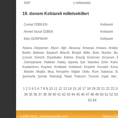
SHP
1 milletvekili
19. donem Kırklareli milletvekilleri
Cemal ÖZBİLEN
Kırklareli
Ahmet Sezal ÖZBEK
Kırklareli
İrfan GÜRPINAR
Kırklareli
Adana
.
Adıyaman
.
Afyon
.
Ağrı
.
Aksaray
.
Amasya
.
Ankara
.
Antaly
Bartın
.
Batman
.
Bayburt
.
Bilecik
.
Bingöl
.
Bitlis
.
Bolu
.
Burdur
.
Bu
Çorum
.
Denizli
.
Diyarbakır
.
Edirne
.
Elazığ
.
Erzincan
.
Erzurum
.
.
Gümüşhane
.
Hakkari
.
Hatay
.
Isparta
.
İçel
.
İstanbul
.
İzmir
.
Kahr
Kastamonu
.
Kayseri
.
Kırıkkale
.
Kırklareli
.
Kırşehir
.
Kocaeli
.
Kony
.
Mardin
.
Muğla
.
Muş
.
Nevşehir
.
Niğde
.
Ordu
.
Rize
.
Sakarya
.
S
Şanlıurfa
.
Şırnak
.
Tekirdağ
.
Tokat
.
Trabzon
.
Tunceli
.
Uşak
.
Van
1
2
3
4
5
6
7
8
9
10
11
12
13
14
15
16
17
18
19
20
21
22
23
2
34
35
36
37
38
39
40
41
42
43
44
45
46
47
48
49
50
51
52
53
63
64
c 2003-2011. secimsonuclari.com
Seçim
|
Ge