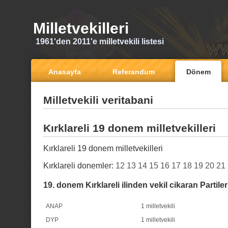
Milletvekilleri
1961'den 2011'e milletvekili listesi
Anasayfa
Referandum
Dönem
Milletvekili veritabani
Kırklareli 19 donem milletvekilleri
Kırklareli 19 donem milletvekilleri
Kırklareli donemler:
12
13
14
15
16
17
18
19
20
21
19. donem Kırklareli ilinden vekil cikaran Partiler
ANAP
1 milletvekili
DYP
1 milletvekili