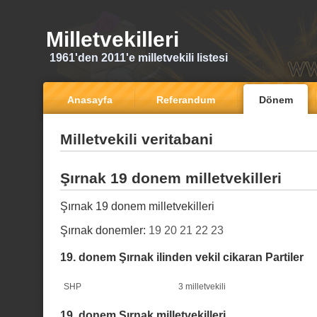
Milletvekilleri
1961'den 2011'e milletvekili listesi
Anasayfa
Referandum
Dönem
Milletvekili veritabani
Şırnak 19 donem milletvekilleri
Şırnak 19 donem milletvekilleri
Şırnak donemler:
19
20
21
22
23
19. donem Şırnak ilinden vekil cikaran Partiler
SHP
3 milletvekili
19. donem Şırnak milletvekilleri