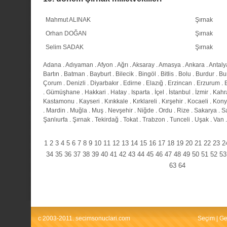
Mahmut ALINAK
Şırnak
Orhan DOĞAN
Şırnak
Selim SADAK
Şırnak
Adana
.
Adıyaman
.
Afyon
.
Ağrı
.
Aksaray
.
Amasya
.
Ankara
.
Antaly
Bartın
.
Batman
.
Bayburt
.
Bilecik
.
Bingöl
.
Bitlis
.
Bolu
.
Burdur
.
Bu
Çorum
.
Denizli
.
Diyarbakır
.
Edirne
.
Elazığ
.
Erzincan
.
Erzurum
.
.
Gümüşhane
.
Hakkari
.
Hatay
.
Isparta
.
İçel
.
İstanbul
.
İzmir
.
Kahr
Kastamonu
.
Kayseri
.
Kırıkkale
.
Kırklareli
.
Kırşehir
.
Kocaeli
.
Kony
.
Mardin
.
Muğla
.
Muş
.
Nevşehir
.
Niğde
.
Ordu
.
Rize
.
Sakarya
.
S
Şanlıurfa
.
Şırnak
.
Tekirdağ
.
Tokat
.
Trabzon
.
Tunceli
.
Uşak
.
Van
1
2
3
4
5
6
7
8
9
10
11
12
13
14
15
16
17
18
19
20
21
22
23
2
34
35
36
37
38
39
40
41
42
43
44
45
46
47
48
49
50
51
52
53
63
64
c 2003-2011. secimsonuclari.com
Seçim
|
Ge