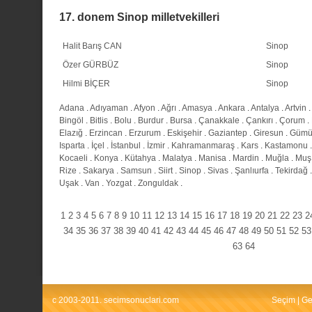
17. donem Sinop milletvekilleri
Halit Barış CAN
Sinop
Özer GÜRBÜZ
Sinop
Hilmi BİÇER
Sinop
Adana
.
Adıyaman
.
Afyon
.
Ağrı
.
Amasya
.
Ankara
.
Antalya
.
Artvin
.
Bingöl
.
Bitlis
.
Bolu
.
Burdur
.
Bursa
.
Çanakkale
.
Çankırı
.
Çorum
.
Elazığ
.
Erzincan
.
Erzurum
.
Eskişehir
.
Gaziantep
.
Giresun
.
Gümü
Isparta
.
İçel
.
İstanbul
.
İzmir
.
Kahramanmaraş
.
Kars
.
Kastamonu
Kocaeli
.
Konya
.
Kütahya
.
Malatya
.
Manisa
.
Mardin
.
Muğla
.
Muş
Rize
.
Sakarya
.
Samsun
.
Siirt
.
Sinop
.
Sivas
.
Şanlıurfa
.
Tekirdağ
Uşak
.
Van
.
Yozgat
.
Zonguldak
.
1
2
3
4
5
6
7
8
9
10
11
12
13
14
15
16
17
18
19
20
21
22
23
2
34
35
36
37
38
39
40
41
42
43
44
45
46
47
48
49
50
51
52
53
63
64
c 2003-2011. secimsonuclari.com
Seçim
|
Ge