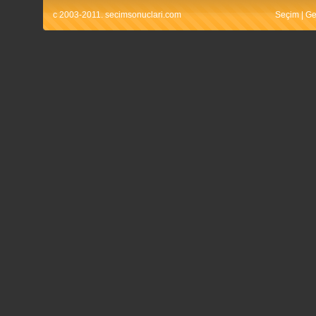
c 2003-2011. secimsonuclari.com
Seçim
|
Ge