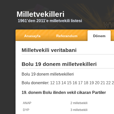
Milletvekilleri
1961'den 2011'e milletvekili listesi
Anasayfa
Referandum
Dönem
Milletvekili veritabani
Bolu 19 donem milletvekilleri
Bolu 19 donem milletvekilleri
Bolu donemler:
12
13
14
15
16
17
18
19
20
21
22
2
19. donem Bolu ilinden vekil cikaran Partiler
ANAP
2 milletvekili
DYP
3 milletvekili