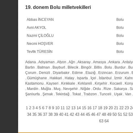
19. donem Bolu milletvekilleri
Abbas İNCEYAN
Bolu
Avni AKYOL
Bolu
Nazmi ÇİLOĞLU
Bolu
Necmi HOŞVER
Bolu
Tevfik TÜRESİN
Bolu
Adana
.
Adıyaman
.
Afyon
.
Ağrı
.
Aksaray
.
Amasya
.
Ankara
.
Antaly
Bartın
.
Batman
.
Bayburt
.
Bilecik
.
Bingöl
.
Bitlis
.
Bolu
.
Burdur
.
Bu
Çorum
.
Denizli
.
Diyarbakır
.
Edirne
.
Elazığ
.
Erzincan
.
Erzurum
.
.
Gümüşhane
.
Hakkari
.
Hatay
.
Isparta
.
İçel
.
İstanbul
.
İzmir
.
Kahr
Kastamonu
.
Kayseri
.
Kırıkkale
.
Kırklareli
.
Kırşehir
.
Kocaeli
.
Kony
.
Mardin
.
Muğla
.
Muş
.
Nevşehir
.
Niğde
.
Ordu
.
Rize
.
Sakarya
.
S
Şanlıurfa
.
Şırnak
.
Tekirdağ
.
Tokat
.
Trabzon
.
Tunceli
.
Uşak
.
Van
1
2
3
4
5
6
7
8
9
10
11
12
13
14
15
16
17
18
19
20
21
22
23
2
34
35
36
37
38
39
40
41
42
43
44
45
46
47
48
49
50
51
52
53
63
64