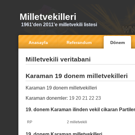
Milletvekilleri
1961'den 2011'e milletvekili listesi
Anasayfa
Referandum
Dönem
Milletvekili veritabani
Karaman 19 donem milletvekilleri
Karaman 19 donem milletvekilleri
Karaman donemler:
19
20
21
22
23
19. donem Karaman ilinden vekil cikaran Partile
RP
2 milletvekili
19. donem Karaman milletvekilleri