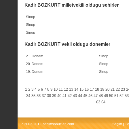
Kadir BOZKURT milletvekili oldugu sehirler
Sinop
Sinop
Sinop
Kadir BOZKURT vekil oldugu donemler
21. Donem
Sinop
20. Donem
Sinop
19. Donem
Sinop
1
2
3
4
5
6
7
8
9
10
11
12
13
14
15
16
17
18
19
20
21
22
23
2
34
35
36
37
38
39
40
41
42
43
44
45
46
47
48
49
50
51
52
53
63
64
c 2003-2011. secimsonuclari.com
Seçim
|
Ge