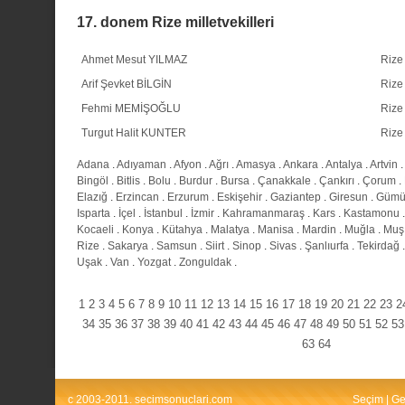
17. donem Rize milletvekilleri
Ahmet Mesut YILMAZ
Rize
Arif Şevket BİLGİN
Rize
Fehmi MEMİŞOĞLU
Rize
Turgut Halit KUNTER
Rize
Adana
.
Adıyaman
.
Afyon
.
Ağrı
.
Amasya
.
Ankara
.
Antalya
.
Artvin
.
Bingöl
.
Bitlis
.
Bolu
.
Burdur
.
Bursa
.
Çanakkale
.
Çankırı
.
Çorum
.
Elazığ
.
Erzincan
.
Erzurum
.
Eskişehir
.
Gaziantep
.
Giresun
.
Gümü
Isparta
.
İçel
.
İstanbul
.
İzmir
.
Kahramanmaraş
.
Kars
.
Kastamonu
Kocaeli
.
Konya
.
Kütahya
.
Malatya
.
Manisa
.
Mardin
.
Muğla
.
Muş
Rize
.
Sakarya
.
Samsun
.
Siirt
.
Sinop
.
Sivas
.
Şanlıurfa
.
Tekirdağ
Uşak
.
Van
.
Yozgat
.
Zonguldak
.
1
2
3
4
5
6
7
8
9
10
11
12
13
14
15
16
17
18
19
20
21
22
23
2
34
35
36
37
38
39
40
41
42
43
44
45
46
47
48
49
50
51
52
53
63
64
c 2003-2011. secimsonuclari.com
Seçim
|
Ge