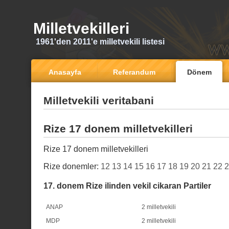
Milletvekilleri
1961'den 2011'e milletvekili listesi
Anasayfa
Referandum
Dönem
Milletvekili veritabani
Rize 17 donem milletvekilleri
Rize 17 donem milletvekilleri
Rize donemler:
12
13
14
15
16
17
18
19
20
21
22
2
17. donem Rize ilinden vekil cikaran Partiler
ANAP
2 milletvekili
MDP
2 milletvekili