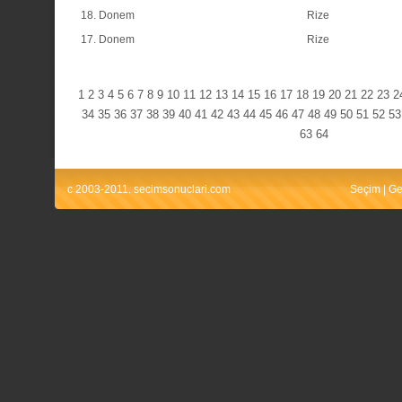
18. Donem
Rize
17. Donem
Rize
1
2
3
4
5
6
7
8
9
10
11
12
13
14
15
16
17
18
19
20
21
22
23
2
34
35
36
37
38
39
40
41
42
43
44
45
46
47
48
49
50
51
52
53
63
64
c 2003-2011. secimsonuclari.com
Seçim
|
Ge