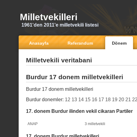
Milletvekilleri
1961'den 2011'e milletvekili listesi
Anasayfa
Referandum
Dönem
Milletvekili veritabani
Burdur 17 donem milletvekilleri
Burdur 17 donem milletvekilleri
Burdur donemler:
12
13
14
15
16
17
18
19
20
21
2
17. donem Burdur ilinden vekil cikaran Partiler
ANAP
3 milletvekili
17. donem Burdur milletvekilleri