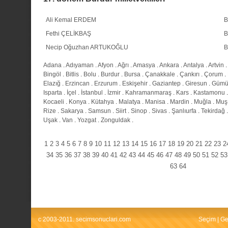
Ali Kemal ERDEM
B
Fethi ÇELİKBAŞ
B
Necip Oğuzhan ARTUKOĞLU
B
Adana
.
Adıyaman
.
Afyon
.
Ağrı
.
Amasya
.
Ankara
.
Antalya
.
Artvin
.
Bingöl
.
Bitlis
.
Bolu
.
Burdur
.
Bursa
.
Çanakkale
.
Çankırı
.
Çorum
.
Elazığ
.
Erzincan
.
Erzurum
.
Eskişehir
.
Gaziantep
.
Giresun
.
Gümü
Isparta
.
İçel
.
İstanbul
.
İzmir
.
Kahramanmaraş
.
Kars
.
Kastamonu
Kocaeli
.
Konya
.
Kütahya
.
Malatya
.
Manisa
.
Mardin
.
Muğla
.
Muş
Rize
.
Sakarya
.
Samsun
.
Siirt
.
Sinop
.
Sivas
.
Şanlıurfa
.
Tekirdağ
Uşak
.
Van
.
Yozgat
.
Zonguldak
.
1
2
3
4
5
6
7
8
9
10
11
12
13
14
15
16
17
18
19
20
21
22
23
2
34
35
36
37
38
39
40
41
42
43
44
45
46
47
48
49
50
51
52
53
63
64
c 2003-2011. secimsonuclari.com
Seçim
|
Ge