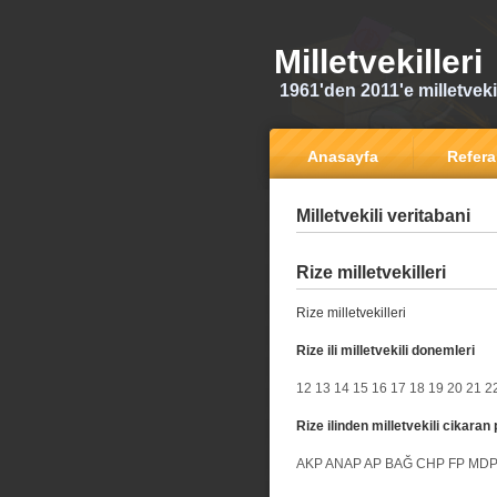
Milletvekilleri
1961'den 2011'e milletvekili
Anasayfa
Refer
Milletvekili veritabani
Rize milletvekilleri
Rize milletvekilleri
Rize ili milletvekili donemleri
12
13
14
15
16
17
18
19
20
21
2
Rize ilinden milletvekili cikaran 
AKP
ANAP
AP
BAĞ
CHP
FP
MD