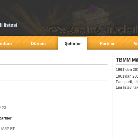
 listesi
andum
Dönem
Şehirler
Partiler
Ve
TBMM Mill
1961'den 20
1961'dan 2011'
Parti parti, i
tüm listeyi ta
2
23
partiler
P
MSP
RP