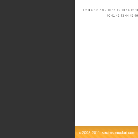
1
2
3
4
5
6
7
8
9
10
11
12
13
14
15
1
40
41
42
43
44
45
46
c 2003-2011. secimsonuclari.com