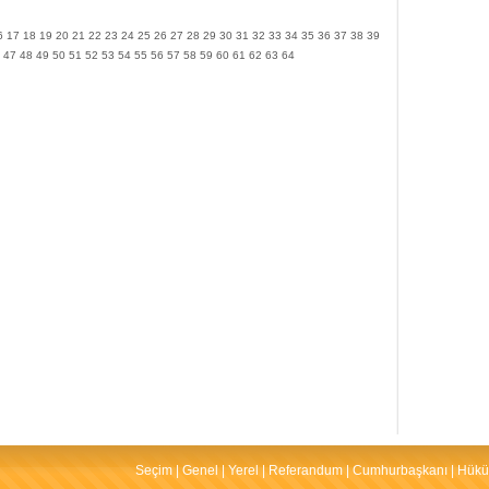
6
17
18
19
20
21
22
23
24
25
26
27
28
29
30
31
32
33
34
35
36
37
38
39
47
48
49
50
51
52
53
54
55
56
57
58
59
60
61
62
63
64
Seçim
|
Genel
|
Yerel
|
Referandum
|
Cumhurbaşkanı
|
Hükü