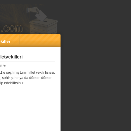
killer
etvekilleri
11'e
e seçilmiş tüm millet vekili listesi.
l il, şehir şehir ya da dönem dönem
kip edebilirsiniz.