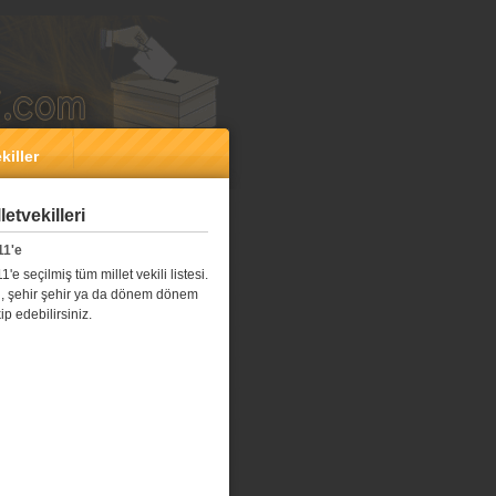
killer
etvekilleri
11'e
e seçilmiş tüm millet vekili listesi.
l il, şehir şehir ya da dönem dönem
kip edebilirsiniz.