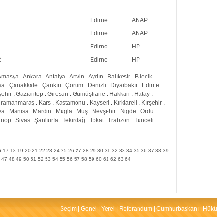
Edirne
ANAP
Edirne
ANAP
Edirne
HP
R
Edirne
HP
Amasya
.
Ankara
.
Antalya
.
Artvin
.
Aydın
.
Balıkesir
.
Bilecik
.
sa
.
Çanakkale
.
Çankırı
.
Çorum
.
Denizli
.
Diyarbakır
.
Edirne
.
şehir
.
Gaziantep
.
Giresun
.
Gümüşhane
.
Hakkari
.
Hatay
.
hramanmaraş
.
Kars
.
Kastamonu
.
Kayseri
.
Kırklareli
.
Kırşehir
.
ya
.
Manisa
.
Mardin
.
Muğla
.
Muş
.
Nevşehir
.
Niğde
.
Ordu
.
inop
.
Sivas
.
Şanlıurfa
.
Tekirdağ
.
Tokat
.
Trabzon
.
Tunceli
.
6
17
18
19
20
21
22
23
24
25
26
27
28
29
30
31
32
33
34
35
36
37
38
39
47
48
49
50
51
52
53
54
55
56
57
58
59
60
61
62
63
64
Seçim
|
Genel
|
Yerel
|
Referandum
|
Cumhurbaşkanı
|
Hükü