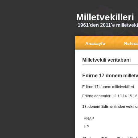
Milletvekilleri
1961'den 2011'e milletvekili
Anasayfa
Refer
Milletvekili veritabani
Edirne 17 donem milletve
Edirne 17 donem milletvekilleri
Edirne donemler:
12
13
14
15
16
17. donem Edirne ilinden vekil c
ANAP
HP