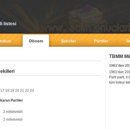
 listesi
andum
Dönem
Şehirler
Partiler
Ve
TBMM Mill
1961'den 20
killeri
1961'dan 2011'
Parti parti, i
tüm listeyi ta
17
18
19
20
21
22
23
ikaran Partiler
2 milletvekili
2 milletvekili