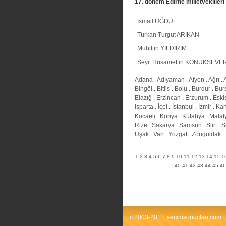
17. donem Edirne milletvekilleri
İsmail ÜĞDÜL
Türkan Turgut ARIKAN
Muhittin YILDIRIM
Seyit Hüsamettin KONUKSEVE
Adana
.
Adıyaman
.
Afyon
.
Ağrı
.
Bingöl
.
Bitlis
.
Bolu
.
Burdur
.
Bur
Elazığ
.
Erzincan
.
Erzurum
.
Eski
Isparta
.
İçel
.
İstanbul
.
İzmir
.
Ka
Kocaeli
.
Konya
.
Kütahya
.
Malat
Rize
.
Sakarya
.
Samsun
.
Siirt
.
S
Uşak
.
Van
.
Yozgat
.
Zonguldak
.
1
2
3
4
5
6
7
8
9
10
11
12
13
14
15
1
40
41
42
43
44
45
46
c 2003-2011. secimsonuclari.com