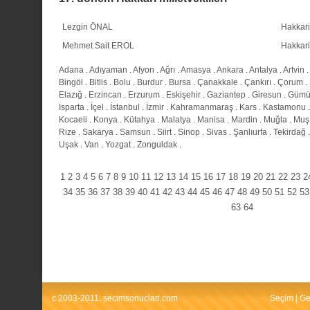
Lezgin ÖNAL
Hakkari
Mehmet Sait EROL
Hakkari
Adana
.
Adıyaman
.
Afyon
.
Ağrı
.
Amasya
.
Ankara
.
Antalya
.
Artvin
.
Bingöl
.
Bitlis
.
Bolu
.
Burdur
.
Bursa
.
Çanakkale
.
Çankırı
.
Çorum
.
Elazığ
.
Erzincan
.
Erzurum
.
Eskişehir
.
Gaziantep
.
Giresun
.
Gümü
Isparta
.
İçel
.
İstanbul
.
İzmir
.
Kahramanmaraş
.
Kars
.
Kastamonu
Kocaeli
.
Konya
.
Kütahya
.
Malatya
.
Manisa
.
Mardin
.
Muğla
.
Muş
Rize
.
Sakarya
.
Samsun
.
Siirt
.
Sinop
.
Sivas
.
Şanlıurfa
.
Tekirdağ
Uşak
.
Van
.
Yozgat
.
Zonguldak
.
1
2
3
4
5
6
7
8
9
10
11
12
13
14
15
16
17
18
19
20
21
22
23
2
34
35
36
37
38
39
40
41
42
43
44
45
46
47
48
49
50
51
52
53
63
64
c 2003-2011. secimsonuclari.com
Seçim
|
Ge