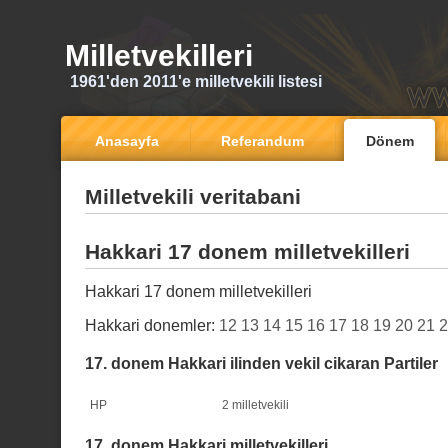
Milletvekilleri
1961'den 2011'e milletvekili listesi
Anasayfa
Referandum
Dönem
Milletvekili veritabani
Hakkari 17 donem milletvekilleri
Hakkari 17 donem milletvekilleri
Hakkari donemler:
12
13
14
15
16
17
18
19
20
21
2
17. donem Hakkari ilinden vekil cikaran Partiler
HP
2 milletvekili
17. donem Hakkari milletvekilleri