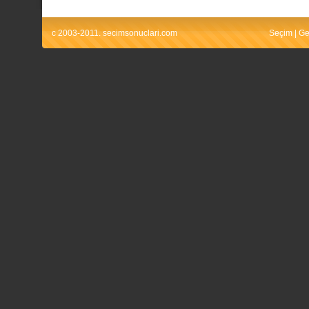
c 2003-2011. secimsonuclari.com
Seçim
|
Ge