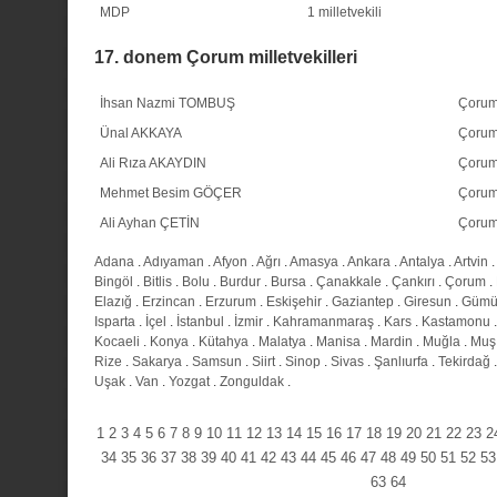
MDP
1 milletvekili
17. donem Çorum milletvekilleri
İhsan Nazmi TOMBUŞ
Çoru
Ünal AKKAYA
Çoru
Ali Rıza AKAYDIN
Çoru
Mehmet Besim GÖÇER
Çoru
Ali Ayhan ÇETİN
Çoru
Adana
.
Adıyaman
.
Afyon
.
Ağrı
.
Amasya
.
Ankara
.
Antalya
.
Artvin
.
Bingöl
.
Bitlis
.
Bolu
.
Burdur
.
Bursa
.
Çanakkale
.
Çankırı
.
Çorum
.
Elazığ
.
Erzincan
.
Erzurum
.
Eskişehir
.
Gaziantep
.
Giresun
.
Gümü
Isparta
.
İçel
.
İstanbul
.
İzmir
.
Kahramanmaraş
.
Kars
.
Kastamonu
Kocaeli
.
Konya
.
Kütahya
.
Malatya
.
Manisa
.
Mardin
.
Muğla
.
Muş
Rize
.
Sakarya
.
Samsun
.
Siirt
.
Sinop
.
Sivas
.
Şanlıurfa
.
Tekirdağ
Uşak
.
Van
.
Yozgat
.
Zonguldak
.
1
2
3
4
5
6
7
8
9
10
11
12
13
14
15
16
17
18
19
20
21
22
23
2
34
35
36
37
38
39
40
41
42
43
44
45
46
47
48
49
50
51
52
53
63
64