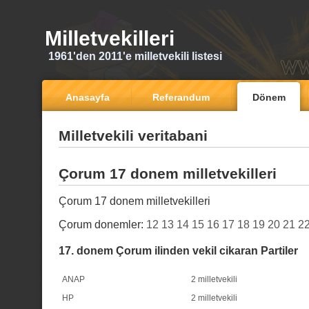
Milletvekilleri
1961'den 2011'e milletvekili listesi
Anasayfa
Referandum
Dönem
Milletvekili veritabani
Çorum 17 donem milletvekilleri
Çorum 17 donem milletvekilleri
Çorum donemler:
12
13
14
15
16
17
18
19
20
21
2
17. donem Çorum ilinden vekil cikaran Partiler
ANAP
2 milletvekili
HP
2 milletvekili