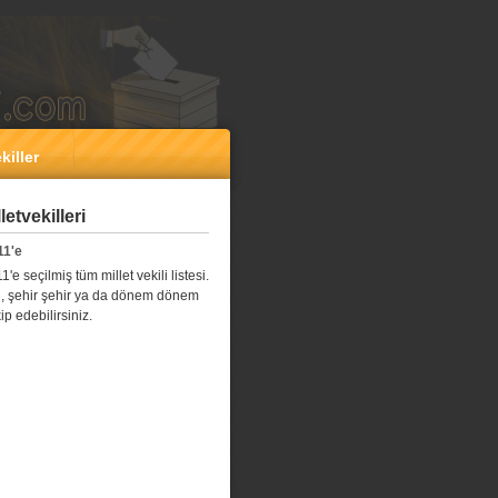
killer
etvekilleri
11'e
e seçilmiş tüm millet vekili listesi.
l il, şehir şehir ya da dönem dönem
kip edebilirsiniz.