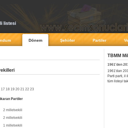
 listesi
andum
Dönem
Şehirler
Partiler
Ve
TBMM Mill
1961'den 20
ekilleri
1961'dan 2011'
Parti parti, i
tüm listeyi ta
17
18
19
20
21
22
23
ikaran Partiler
2 milletvekili
2 milletvekili
1 milletvekili