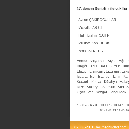
17. donem Denizli milletvekilleri
Aycan ÇAKIROĞULLARI
Muzaffer ARICI
Halil İbrahim ŞAHİN
Mustafa Kani BÜRKE
İsmail ŞENGÜN
Adana
.
Adıyaman
.
Afyon
.
Ağrı
.
Bingöl
.
Bitlis
.
Bolu
.
Burdur
.
Bur
Elazığ
.
Erzincan
.
Erzurum
.
Eski
Isparta
.
İçel
.
İstanbul
.
İzmir
.
Ka
Kocaeli
.
Konya
.
Kütahya
.
Malat
Rize
.
Sakarya
.
Samsun
.
Siirt
.
S
Uşak
.
Van
.
Yozgat
.
Zonguldak
.
1
2
3
4
5
6
7
8
9
10
11
12
13
14
15
1
40
41
42
43
44
45
46
c 2003-2011. secimsonuclari.com