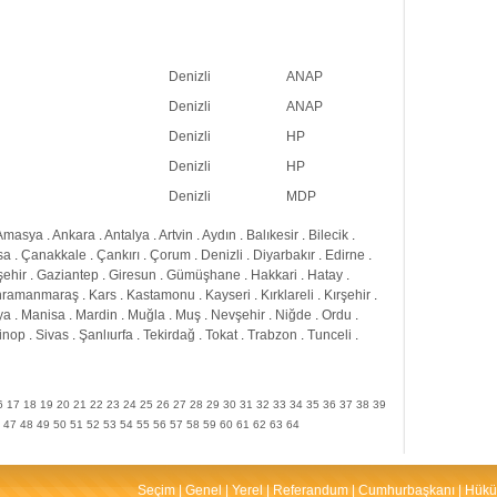
Denizli
ANAP
Denizli
ANAP
Denizli
HP
Denizli
HP
Denizli
MDP
Amasya
.
Ankara
.
Antalya
.
Artvin
.
Aydın
.
Balıkesir
.
Bilecik
.
sa
.
Çanakkale
.
Çankırı
.
Çorum
.
Denizli
.
Diyarbakır
.
Edirne
.
şehir
.
Gaziantep
.
Giresun
.
Gümüşhane
.
Hakkari
.
Hatay
.
hramanmaraş
.
Kars
.
Kastamonu
.
Kayseri
.
Kırklareli
.
Kırşehir
.
ya
.
Manisa
.
Mardin
.
Muğla
.
Muş
.
Nevşehir
.
Niğde
.
Ordu
.
inop
.
Sivas
.
Şanlıurfa
.
Tekirdağ
.
Tokat
.
Trabzon
.
Tunceli
.
6
17
18
19
20
21
22
23
24
25
26
27
28
29
30
31
32
33
34
35
36
37
38
39
47
48
49
50
51
52
53
54
55
56
57
58
59
60
61
62
63
64
Seçim
|
Genel
|
Yerel
|
Referandum
|
Cumhurbaşkanı
|
Hükü