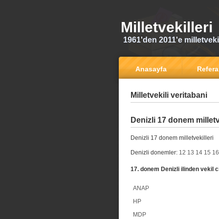
Milletvekilleri
1961'den 2011'e milletvekili
Anasayfa
Refer
Milletvekili veritabani
Denizli 17 donem milletv
Denizli 17 donem milletvekilleri
Denizli donemler:
12
13
14
15
16
17. donem Denizli ilinden vekil c
ANAP
HP
MDP