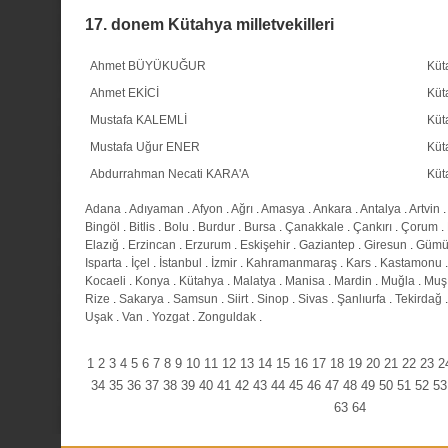
17. donem Kütahya milletvekilleri
Ahmet BÜYÜKUĞUR
Küt
Ahmet EKİCİ
Küt
Mustafa KALEMLİ
Küt
Mustafa Uğur ENER
Küt
Abdurrahman Necati KARA'A
Küt
Adana
.
Adıyaman
.
Afyon
.
Ağrı
.
Amasya
.
Ankara
.
Antalya
.
Artvin
.
Bingöl
.
Bitlis
.
Bolu
.
Burdur
.
Bursa
.
Çanakkale
.
Çankırı
.
Çorum
.
Elazığ
.
Erzincan
.
Erzurum
.
Eskişehir
.
Gaziantep
.
Giresun
.
Gümü
Isparta
.
İçel
.
İstanbul
.
İzmir
.
Kahramanmaraş
.
Kars
.
Kastamonu
Kocaeli
.
Konya
.
Kütahya
.
Malatya
.
Manisa
.
Mardin
.
Muğla
.
Muş
Rize
.
Sakarya
.
Samsun
.
Siirt
.
Sinop
.
Sivas
.
Şanlıurfa
.
Tekirdağ
Uşak
.
Van
.
Yozgat
.
Zonguldak
.
1
2
3
4
5
6
7
8
9
10
11
12
13
14
15
16
17
18
19
20
21
22
23
2
34
35
36
37
38
39
40
41
42
43
44
45
46
47
48
49
50
51
52
53
63
64