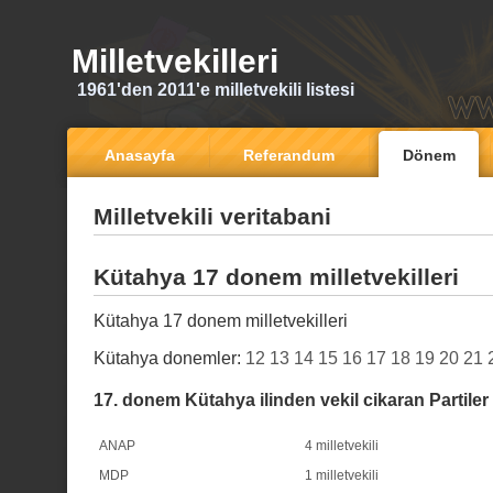
Milletvekilleri
1961'den 2011'e milletvekili listesi
Anasayfa
Referandum
Dönem
Milletvekili veritabani
Kütahya 17 donem milletvekilleri
Kütahya 17 donem milletvekilleri
Kütahya donemler:
12
13
14
15
16
17
18
19
20
21
17. donem Kütahya ilinden vekil cikaran Partiler
ANAP
4 milletvekili
MDP
1 milletvekili