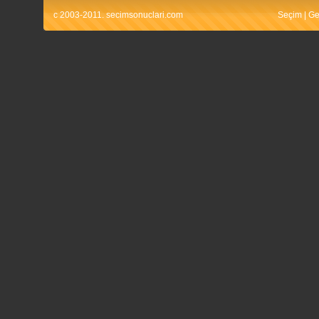
c 2003-2011. secimsonuclari.com
Seçim
|
Ge