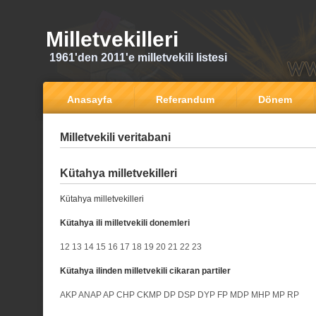
Milletvekilleri
1961'den 2011'e milletvekili listesi
Anasayfa
Referandum
Dönem
Milletvekili veritabani
Kütahya milletvekilleri
Kütahya milletvekilleri
Kütahya ili milletvekili donemleri
12
13
14
15
16
17
18
19
20
21
22
23
Kütahya ilinden milletvekili cikaran partiler
AKP
ANAP
AP
CHP
CKMP
DP
DSP
DYP
FP
MDP
MHP
MP
RP