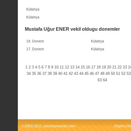
Kütahya
Kütahya
Mustafa Uğur ENER vekil oldugu donemler
18. Donem
Kütahya
17. Donem
Kütahya
1
2
3
4
5
6
7
8
9
10
11
12
13
14
15
16
17
18
19
20
21
22
23
2
34
35
36
37
38
39
40
41
42
43
44
45
46
47
48
49
50
51
52
53
63
64
c 2003-2011. secimsonuclari.com
Seçim
|
Ge