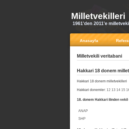
Milletvekilleri
1961'den 2011'e milletvekili
Anasayfa
Refer
Milletvekili veritabani
Hakkari 18 donem milletv
Hakkari 18 donem milletvekilleri
Hakkari donemler:
12
13
14
15
1
18. donem Hakkari ilinden vekil 
ANAP
SHP