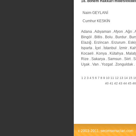
18. donem Hakkari milletvekiller
Naim GEYLANİ
Cumhur KESKİN
Adana
.
Adıyaman
.
Afyon
.
Ağrı
.
Bingöl
.
Bitlis
.
Bolu
.
Burdur
.
Bur
Elazığ
.
Erzincan
.
Erzurum
.
Eski
Isparta
.
İçel
.
İstanbul
.
İzmir
.
Ka
Kocaeli
.
Konya
.
Kütahya
.
Malat
Rize
.
Sakarya
.
Samsun
.
Siirt
.
S
Uşak
.
Van
.
Yozgat
.
Zonguldak
.
1
2
3
4
5
6
7
8
9
10
11
12
13
14
15
1
40
41
42
43
44
45
46
c 2003-2011. secimsonuclari.com