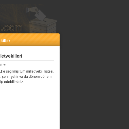
killer
etvekilleri
11'e
e seçilmiş tüm millet vekili listesi.
l il, şehir şehir ya da dönem dönem
kip edebilirsiniz.