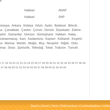
i
Hakkari
ANAP
Hakkari
SHP
Amasya
.
Ankara
.
Antalya
.
Artvin
.
Aydın
.
Balıkesir
.
Bilecik
.
sa
.
Çanakkale
.
Çankırı
.
Çorum
.
Denizli
.
Diyarbakır
.
Edirne
.
şehir
.
Gaziantep
.
Giresun
.
Gümüşhane
.
Hakkari
.
Hatay
.
hramanmaraş
.
Kars
.
Kastamonu
.
Kayseri
.
Kırklareli
.
Kırşehir
.
ya
.
Manisa
.
Mardin
.
Muğla
.
Muş
.
Nevşehir
.
Niğde
.
Ordu
.
inop
.
Sivas
.
Şanlıurfa
.
Tekirdağ
.
Tokat
.
Trabzon
.
Tunceli
.
6
17
18
19
20
21
22
23
24
25
26
27
28
29
30
31
32
33
34
35
36
37
38
39
47
48
49
50
51
52
53
54
55
56
57
58
59
60
61
62
63
64
Seçim
|
Genel
|
Yerel
|
Referandum
|
Cumhurbaşkanı
|
Hükü