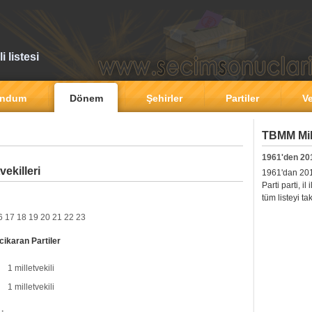
 listesi
andum
Dönem
Şehirler
Partiler
Ve
TBMM Mill
1961'den 20
ekilleri
1961'dan 2011'
Parti parti, i
tüm listeyi ta
6
17
18
19
20
21
22
23
cikaran Partiler
1 milletvekili
1 milletvekili