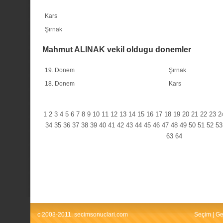
Kars
Şırnak
Mahmut ALINAK vekil oldugu donemler
19. Donem
Şırnak
18. Donem
Kars
1
2
3
4
5
6
7
8
9
10
11
12
13
14
15
16
17
18
19
20
21
22
23
2
34
35
36
37
38
39
40
41
42
43
44
45
46
47
48
49
50
51
52
53
63
64
c 2003-2011. secimsonuclari.com
Seçim
|
Ge