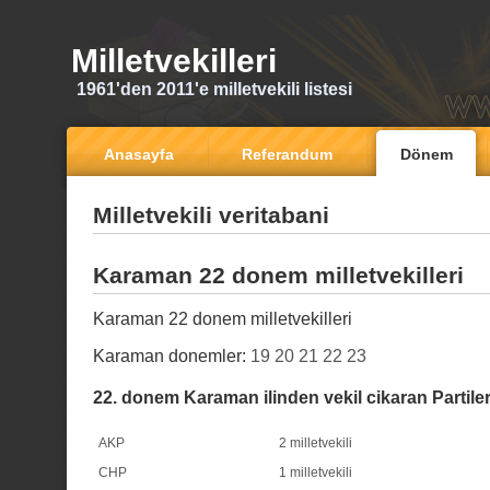
Milletvekilleri
1961'den 2011'e milletvekili listesi
Anasayfa
Referandum
Dönem
Milletvekili veritabani
Karaman 22 donem milletvekilleri
Karaman 22 donem milletvekilleri
Karaman donemler:
19
20
21
22
23
22. donem Karaman ilinden vekil cikaran Partile
AKP
2 milletvekili
CHP
1 milletvekili