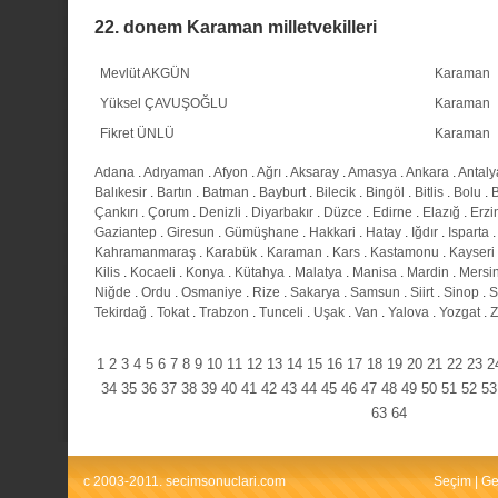
22. donem Karaman milletvekilleri
Mevlüt AKGÜN
Karaman
Yüksel ÇAVUŞOĞLU
Karaman
Fikret ÜNLÜ
Karaman
Adana
.
Adıyaman
.
Afyon
.
Ağrı
.
Aksaray
.
Amasya
.
Ankara
.
Antaly
Balıkesir
.
Bartın
.
Batman
.
Bayburt
.
Bilecik
.
Bingöl
.
Bitlis
.
Bolu
.
Çankırı
.
Çorum
.
Denizli
.
Diyarbakır
.
Düzce
.
Edirne
.
Elazığ
.
Erzi
Gaziantep
.
Giresun
.
Gümüşhane
.
Hakkari
.
Hatay
.
Iğdır
.
Isparta
Kahramanmaraş
.
Karabük
.
Karaman
.
Kars
.
Kastamonu
.
Kayseri
Kilis
.
Kocaeli
.
Konya
.
Kütahya
.
Malatya
.
Manisa
.
Mardin
.
Mersi
Niğde
.
Ordu
.
Osmaniye
.
Rize
.
Sakarya
.
Samsun
.
Siirt
.
Sinop
.
S
Tekirdağ
.
Tokat
.
Trabzon
.
Tunceli
.
Uşak
.
Van
.
Yalova
.
Yozgat
.
Z
1
2
3
4
5
6
7
8
9
10
11
12
13
14
15
16
17
18
19
20
21
22
23
2
34
35
36
37
38
39
40
41
42
43
44
45
46
47
48
49
50
51
52
53
63
64
c 2003-2011. secimsonuclari.com
Seçim
|
Ge