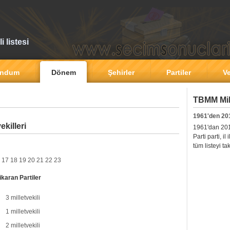
 listesi
andum
Dönem
Şehirler
Partiler
Ve
TBMM Mill
1961'den 20
ekilleri
1961'dan 2011'
Parti parti, i
tüm listeyi ta
17
18
19
20
21
22
23
ikaran Partiler
3 milletvekili
1 milletvekili
2 milletvekili