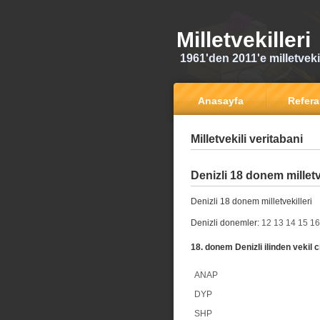
Milletvekilleri
1961'den 2011'e milletvekili
Anasayfa
Refer
Milletvekili veritabani
Denizli 18 donem milletv
Denizli 18 donem milletvekilleri
Denizli donemler:
12
13
14
15
16
18. donem Denizli ilinden vekil c
ANAP
DYP
SHP