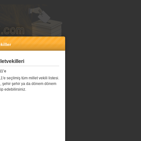
killer
etvekilleri
11'e
e seçilmiş tüm millet vekili listesi.
l il, şehir şehir ya da dönem dönem
kip edebilirsiniz.