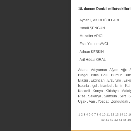
18. donem Denizli milletvekilleri
Aycan ÇAKIROĞULLARI
İsmail ŞENGÜN
Muzaffer ARICI
Esat Yıldırım AVCI
Adnan KESKİN
Arif Hüdai ORAL
Adana
.
Adıyaman
.
Afyon
.
Ağrı
.
Bingöl
.
Bitlis
.
Bolu
.
Burdur
.
Bur
Elazığ
.
Erzincan
.
Erzurum
.
Eski
Isparta
.
İçel
.
İstanbul
.
İzmir
.
Ka
Kocaeli
.
Konya
.
Kütahya
.
Malat
Rize
.
Sakarya
.
Samsun
.
Siirt
.
S
Uşak
.
Van
.
Yozgat
.
Zonguldak
.
1
2
3
4
5
6
7
8
9
10
11
12
13
14
15
1
40
41
42
43
44
45
46