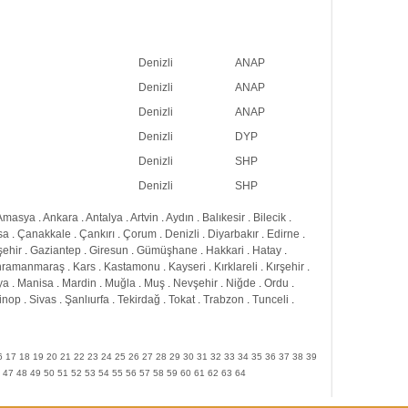
Denizli
ANAP
Denizli
ANAP
Denizli
ANAP
Denizli
DYP
Denizli
SHP
Denizli
SHP
Amasya
.
Ankara
.
Antalya
.
Artvin
.
Aydın
.
Balıkesir
.
Bilecik
.
sa
.
Çanakkale
.
Çankırı
.
Çorum
.
Denizli
.
Diyarbakır
.
Edirne
.
şehir
.
Gaziantep
.
Giresun
.
Gümüşhane
.
Hakkari
.
Hatay
.
hramanmaraş
.
Kars
.
Kastamonu
.
Kayseri
.
Kırklareli
.
Kırşehir
.
ya
.
Manisa
.
Mardin
.
Muğla
.
Muş
.
Nevşehir
.
Niğde
.
Ordu
.
inop
.
Sivas
.
Şanlıurfa
.
Tekirdağ
.
Tokat
.
Trabzon
.
Tunceli
.
6
17
18
19
20
21
22
23
24
25
26
27
28
29
30
31
32
33
34
35
36
37
38
39
47
48
49
50
51
52
53
54
55
56
57
58
59
60
61
62
63
64