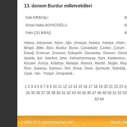
13. donem Burdur milletvekilleri
Faik KIRBAŞLI
B
İsmail Hakkı BOYACIOĞLU
B
Fethi ÇELİKBAŞ
B
Adana
.
Adıyaman
.
Afyon
.
Ağrı
.
Amasya
.
Ankara
.
Antalya
.
Artvin
.
Bingöl
.
Bitlis
.
Bolu
.
Burdur
.
Bursa
.
Çanakkale
.
Çankırı
.
Çorum
.
Elazığ
.
Erzincan
.
Erzurum
.
Eskişehir
.
Gaziantep
.
Giresun
.
Gümü
Isparta
.
İçel
.
İstanbul
.
İzmir
.
Kahramanmaraş
.
Kars
.
Kastamonu
Kocaeli
.
Konya
.
Kütahya
.
Malatya
.
Manisa
.
Mardin
.
Muğla
.
Muş
Rize
.
Sakarya
.
Samsun
.
Siirt
.
Sinop
.
Sivas
.
Şanlıurfa
.
Tekirdağ
Uşak
.
Van
.
Yozgat
.
Zonguldak
.
1
2
3
4
5
6
7
8
9
10
11
12
13
14
15
16
17
18
19
20
21
22
23
2
34
35
36
37
38
39
40
41
42
43
44
45
46
47
48
49
50
51
52
53
63
64
c 2003-2011. secimsonuclari.com
Seçim
|
Ge