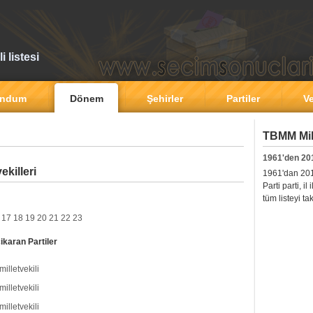
 listesi
andum
Dönem
Şehirler
Partiler
Ve
TBMM Mill
1961'den 20
ekilleri
1961'dan 2011'
Parti parti, i
tüm listeyi ta
17
18
19
20
21
22
23
ikaran Partiler
milletvekili
milletvekili
milletvekili