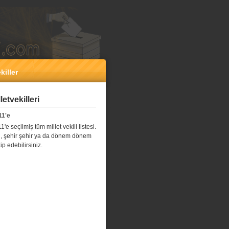
killer
etvekilleri
11'e
e seçilmiş tüm millet vekili listesi.
l il, şehir şehir ya da dönem dönem
kip edebilirsiniz.