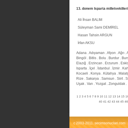
13. donem Isparta milletvekilleri
Ali İhsan BALIM
Süleyman Sami DEMİREL
Hasan Tahsin ARGUN
İrfan AKSU
Adana
.
Adıyaman
.
Afyon
.
Ağrı
.
Bingöl
.
Bitlis
.
Bolu
.
Burdur
.
Bur
Elazığ
.
Erzincan
.
Erzurum
.
Eski
Isparta
.
İçel
.
İstanbul
.
İzmir
.
Ka
Kocaeli
.
Konya
.
Kütahya
.
Malat
Rize
.
Sakarya
.
Samsun
.
Siirt
.
S
Uşak
.
Van
.
Yozgat
.
Zonguldak
.
1
2
3
4
5
6
7
8
9
10
11
12
13
14
15
1
40
41
42
43
44
45
46
c 2003-2011. secimsonuclari.com