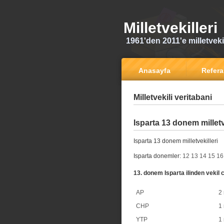
Milletvekilleri
1961'den 2011'e milletvekili
Anasayfa
Refer
Milletvekili veritabani
Isparta 13 donem milletv
Isparta 13 donem milletvekilleri
Isparta donemler:
12
13
14
15
16
13. donem Isparta ilinden vekil c
AP
2 
CHP
1 
YTP
1 