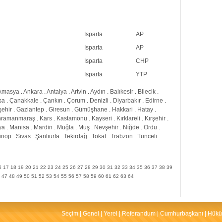
Isparta
AP
Isparta
AP
Isparta
CHP
Isparta
YTP
Amasya
.
Ankara
.
Antalya
.
Artvin
.
Aydın
.
Balıkesir
.
Bilecik
.
sa
.
Çanakkale
.
Çankırı
.
Çorum
.
Denizli
.
Diyarbakır
.
Edirne
.
şehir
.
Gaziantep
.
Giresun
.
Gümüşhane
.
Hakkari
.
Hatay
.
hramanmaraş
.
Kars
.
Kastamonu
.
Kayseri
.
Kırklareli
.
Kırşehir
.
ya
.
Manisa
.
Mardin
.
Muğla
.
Muş
.
Nevşehir
.
Niğde
.
Ordu
.
inop
.
Sivas
.
Şanlıurfa
.
Tekirdağ
.
Tokat
.
Trabzon
.
Tunceli
.
6
17
18
19
20
21
22
23
24
25
26
27
28
29
30
31
32
33
34
35
36
37
38
39
47
48
49
50
51
52
53
54
55
56
57
58
59
60
61
62
63
64
Seçim
|
Genel
|
Yerel
|
Referandum
|
Cumhurbaşkanı
|
Hükü