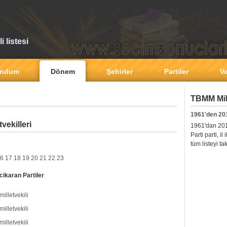
 listesi
andum
Dönem
Şehirler
Partiler
Ve
TBMM Mill
1961'den 20
vekilleri
1961'dan 2011'
Parti parti, i
tüm listeyi ta
6
17
18
19
20
21
22
23
cikaran Partiler
milletvekili
milletvekili
milletvekili