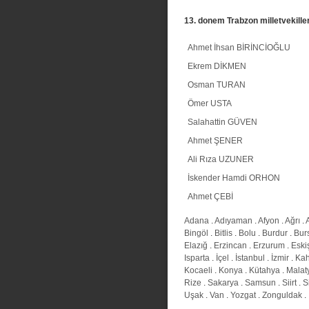
13. donem Trabzon milletvekiller
Ahmet İhsan BİRİNCİOĞLU
Ekrem DİKMEN
Osman TURAN
Ömer USTA
Salahattin GÜVEN
Ahmet ŞENER
Ali Rıza UZUNER
İskender Hamdi ORHON
Ahmet ÇEBİ
Adana
.
Adıyaman
.
Afyon
.
Ağrı
.
Bingöl
.
Bitlis
.
Bolu
.
Burdur
.
Bur
Elazığ
.
Erzincan
.
Erzurum
.
Eski
Isparta
.
İçel
.
İstanbul
.
İzmir
.
Ka
Kocaeli
.
Konya
.
Kütahya
.
Malat
Rize
.
Sakarya
.
Samsun
.
Siirt
.
S
Uşak
.
Van
.
Yozgat
.
Zonguldak
.