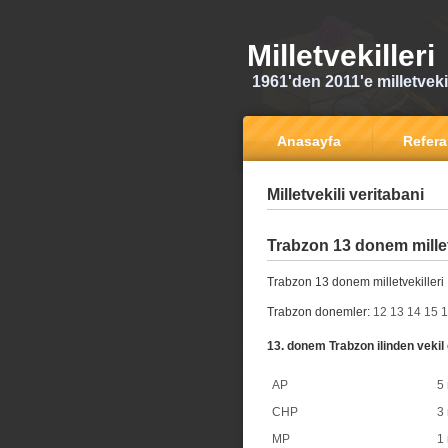
Milletvekilleri
1961'den 2011'e milletvekili
Anasayfa
Refer
Milletvekili veritabani
Trabzon 13 donem millet
Trabzon 13 donem milletvekilleri
Trabzon donemler:
12
13
14
15
1
13. donem Trabzon ilinden vekil 
AP
5 
CHP
3 
MP
1 