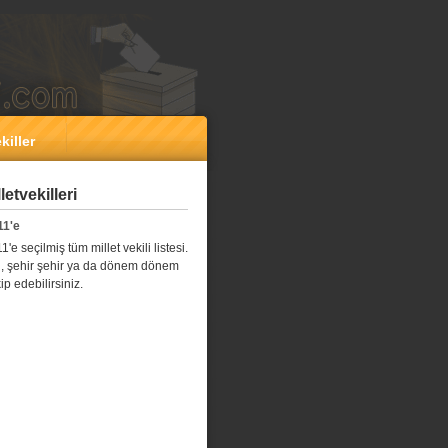
killer
etvekilleri
11'e
e seçilmiş tüm millet vekili listesi.
l il, şehir şehir ya da dönem dönem
kip edebilirsiniz.