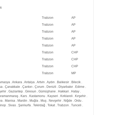
i
Trabzon
AP
Trabzon
AP
Trabzon
AP
Trabzon
AP
Trabzon
AP
Trabzon
CHP
Trabzon
CHP
Trabzon
CHP
Trabzon
MP
Amasya
.
Ankara
.
Antalya
.
Artvin
.
Aydın
.
Balıkesir
.
Bilecik
.
sa
.
Çanakkale
.
Çankırı
.
Çorum
.
Denizli
.
Diyarbakır
.
Edirne
.
şehir
.
Gaziantep
.
Giresun
.
Gümüşhane
.
Hakkari
.
Hatay
.
hramanmaraş
.
Kars
.
Kastamonu
.
Kayseri
.
Kırklareli
.
Kırşehir
.
ya
.
Manisa
.
Mardin
.
Muğla
.
Muş
.
Nevşehir
.
Niğde
.
Ordu
.
inop
.
Sivas
.
Şanlıurfa
.
Tekirdağ
.
Tokat
.
Trabzon
.
Tunceli
.