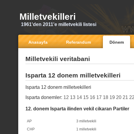
Milletvekilleri
1961'den 2011'e milletvekili listesi
Anasayfa
Referandum
Dönem
Milletvekili veritabani
Isparta 12 donem milletvekilleri
Isparta 12 donem milletvekilleri
Isparta donemler:
12
13
14
15
16
17
18
19
20
21
2
12. donem Isparta ilinden vekil cikaran Partiler
AP
3 milletvekili
CHP
1 milletvekili