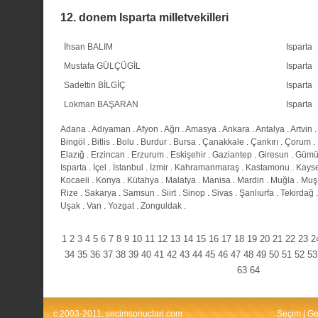
12. donem Isparta milletvekilleri
İhsan BALIM
Isparta
Mustafa GÜLÇÜGİL
Isparta
Sadettin BİLGİÇ
Isparta
Lokman BAŞARAN
Isparta
Adana
.
Adıyaman
.
Afyon
.
Ağrı
.
Amasya
.
Ankara
.
Antalya
.
Artvin
.
Bingöl
.
Bitlis
.
Bolu
.
Burdur
.
Bursa
.
Çanakkale
.
Çankırı
.
Çorum
.
Elazığ
.
Erzincan
.
Erzurum
.
Eskişehir
.
Gaziantep
.
Giresun
.
Gümü
Isparta
.
İçel
.
İstanbul
.
İzmir
.
Kahramanmaraş
.
Kastamonu
.
Kayse
Kocaeli
.
Konya
.
Kütahya
.
Malatya
.
Manisa
.
Mardin
.
Muğla
.
Muş
Rize
.
Sakarya
.
Samsun
.
Siirt
.
Sinop
.
Sivas
.
Şanlıurfa
.
Tekirdağ
Uşak
.
Van
.
Yozgat
.
Zonguldak
.
1
2
3
4
5
6
7
8
9
10
11
12
13
14
15
16
17
18
19
20
21
22
23
2
34
35
36
37
38
39
40
41
42
43
44
45
46
47
48
49
50
51
52
53
63
64
c 2003-2011. secimsonuclari.com
Seçim
|
Ge