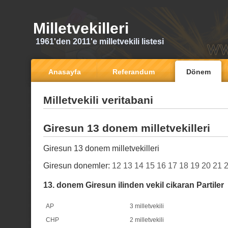
Milletvekilleri
1961'den 2011'e milletvekili listesi
Anasayfa
Referandum
Dönem
Milletvekili veritabani
Giresun 13 donem milletvekilleri
Giresun 13 donem milletvekilleri
Giresun donemler:
12
13
14
15
16
17
18
19
20
21
13. donem Giresun ilinden vekil cikaran Partiler
AP
3 milletvekili
CHP
2 milletvekili