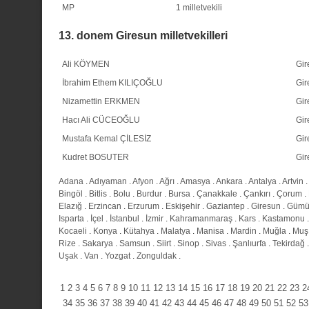
MP
1 milletvekili
13. donem Giresun milletvekilleri
Ali KÖYMEN
Gir
İbrahim Ethem KILIÇOĞLU
Gir
Nizamettin ERKMEN
Gir
Hacı Ali CÜCEOĞLU
Gir
Mustafa Kemal ÇİLESİZ
Gir
Kudret BOSUTER
Gir
Adana
.
Adıyaman
.
Afyon
.
Ağrı
.
Amasya
.
Ankara
.
Antalya
.
Artvin
.
Bingöl
.
Bitlis
.
Bolu
.
Burdur
.
Bursa
.
Çanakkale
.
Çankırı
.
Çorum
.
Elazığ
.
Erzincan
.
Erzurum
.
Eskişehir
.
Gaziantep
.
Giresun
.
Gümü
Isparta
.
İçel
.
İstanbul
.
İzmir
.
Kahramanmaraş
.
Kars
.
Kastamonu
Kocaeli
.
Konya
.
Kütahya
.
Malatya
.
Manisa
.
Mardin
.
Muğla
.
Muş
Rize
.
Sakarya
.
Samsun
.
Siirt
.
Sinop
.
Sivas
.
Şanlıurfa
.
Tekirdağ
Uşak
.
Van
.
Yozgat
.
Zonguldak
.
1
2
3
4
5
6
7
8
9
10
11
12
13
14
15
16
17
18
19
20
21
22
23
2
34
35
36
37
38
39
40
41
42
43
44
45
46
47
48
49
50
51
52
53