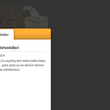
killer
etvekilleri
11'e
e seçilmiş tüm millet vekili listesi.
l il, şehir şehir ya da dönem dönem
kip edebilirsiniz.