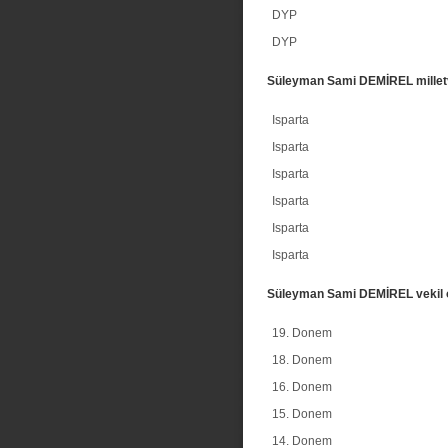
DYP
DYP
Süleyman Sami DEMİREL milletve
Isparta
Isparta
Isparta
Isparta
Isparta
Isparta
Süleyman Sami DEMİREL vekil 
19. Donem
18. Donem
16. Donem
15. Donem
14. Donem