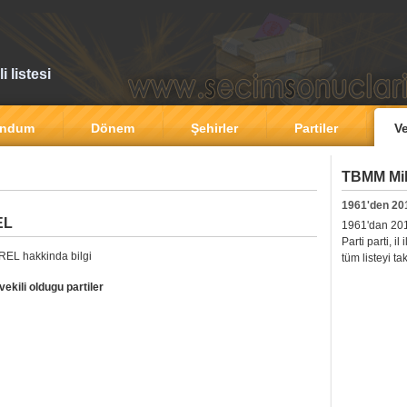
 listesi
andum
Dönem
Şehirler
Partiler
Ve
TBMM Mill
1961'den 20
EL
1961'dan 2011'
Parti parti, i
REL hakkinda bilgi
tüm listeyi ta
kili oldugu partiler