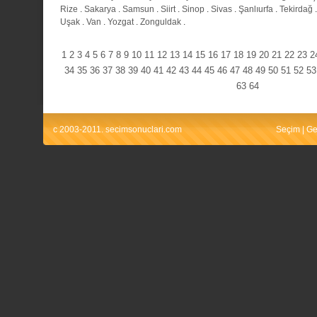
Rize
.
Sakarya
.
Samsun
.
Siirt
.
Sinop
.
Sivas
.
Şanlıurfa
.
Tekirdağ
Uşak
.
Van
.
Yozgat
.
Zonguldak
.
1
2
3
4
5
6
7
8
9
10
11
12
13
14
15
16
17
18
19
20
21
22
23
2
34
35
36
37
38
39
40
41
42
43
44
45
46
47
48
49
50
51
52
53
63
64
c 2003-2011. secimsonuclari.com
Seçim
|
Ge