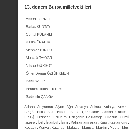
13. donem Bursa milletvekilleri
Ahmet TÜRKEL
Barlas KÜNTAY
Cemal KÜLAHLI
Kasım ÖNADIM
Mehmet TURGUT
Mustafa TAYYAR
Nilüfer GÜRSOY
Ömer Doğan ÖZTÜRKMEN
Bahri YAZIR
İbrahim Hulusi ÖKTEM
Sadrettin ÇANGA
Adana
.
Adıyaman
.
Afyon
.
Ağrı
.
Amasya
.
Ankara
.
Antalya
.
Artvin
.
Bingöl
.
Bitlis
.
Bolu
.
Burdur
.
Bursa
.
Çanakkale
.
Çankırı
.
Çorum
.
Elazığ
.
Erzincan
.
Erzurum
.
Eskişehir
.
Gaziantep
.
Giresun
.
Gümü
Isparta
.
İçel
.
İstanbul
.
İzmir
.
Kahramanmaraş
.
Kars
.
Kastamonu
Kocaeli
.
Konya
.
Kütahya
.
Malatya
.
Manisa
.
Mardin
.
Muğla
.
Muş