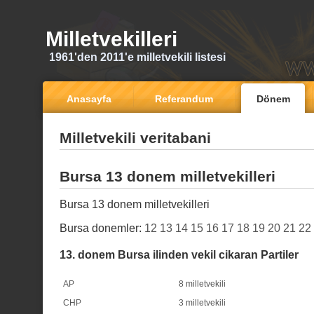
Milletvekilleri
1961'den 2011'e milletvekili listesi
Anasayfa
Referandum
Dönem
Milletvekili veritabani
Bursa 13 donem milletvekilleri
Bursa 13 donem milletvekilleri
Bursa donemler:
12
13
14
15
16
17
18
19
20
21
22
13. donem Bursa ilinden vekil cikaran Partiler
AP
8 milletvekili
CHP
3 milletvekili