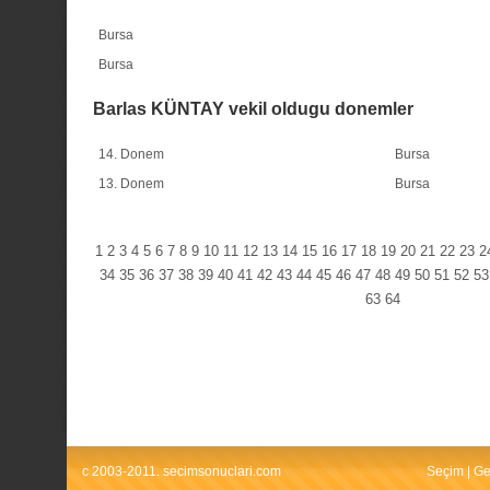
Bursa
Bursa
Barlas KÜNTAY vekil oldugu donemler
14. Donem
Bursa
13. Donem
Bursa
1
2
3
4
5
6
7
8
9
10
11
12
13
14
15
16
17
18
19
20
21
22
23
2
34
35
36
37
38
39
40
41
42
43
44
45
46
47
48
49
50
51
52
53
63
64
c 2003-2011. secimsonuclari.com
Seçim
|
Ge