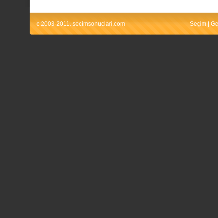
c 2003-2011. secimsonuclari.com
Seçim
|
Ge