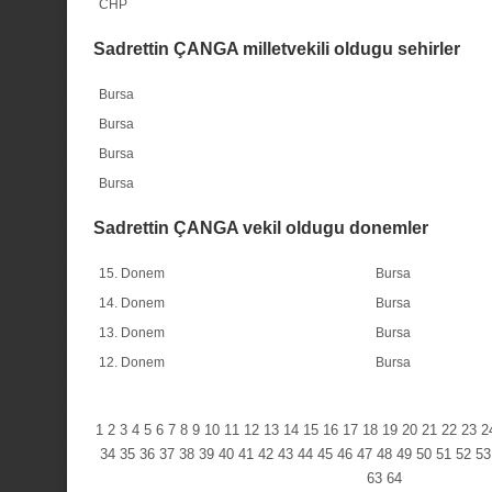
CHP
Sadrettin ÇANGA milletvekili oldugu sehirler
Bursa
Bursa
Bursa
Bursa
Sadrettin ÇANGA vekil oldugu donemler
15. Donem
Bursa
14. Donem
Bursa
13. Donem
Bursa
12. Donem
Bursa
1
2
3
4
5
6
7
8
9
10
11
12
13
14
15
16
17
18
19
20
21
22
23
2
34
35
36
37
38
39
40
41
42
43
44
45
46
47
48
49
50
51
52
53
63
64