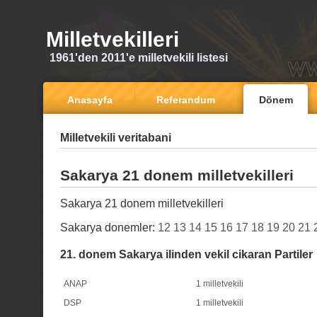
Milletvekilleri
1961'den 2011'e milletvekili listesi
Anasayfa
Referandum
Dönem
Milletvekili veritabani
Sakarya 21 donem milletvekilleri
Sakarya 21 donem milletvekilleri
Sakarya donemler:
12
13
14
15
16
17
18
19
20
21
21. donem Sakarya ilinden vekil cikaran Partiler
ANAP
1 milletvekili
DSP
1 milletvekili