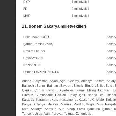
DYP
1 milletvekili
FP
2 milletvekili
MHP
1 milletvekili
21. donem Sakarya milletvekilleri
Ersin TARANOĞLU
Sakar
Şaban Ramis SAVAŞ
Sakar
Nevzat ERCAN
Sakar
Cevat AYHAN
Sakar
Nezir AYDIN
Sakar
Osman Fevzi ZİHNİOĞLU
Sakar
Adana
.
Adıyaman
.
Afyon
.
Ağrı
.
Aksaray
.
Amasya
.
Ankara
.
Antaly
Balıkesir
.
Bartın
.
Batman
.
Bayburt
.
Bilecik
.
Bingöl
.
Bitlis
.
Bolu
.
Çankırı
.
Çorum
.
Denizli
.
Diyarbakır
.
Edirne
.
Elazığ
.
Erzincan
.
E
Giresun
.
Gümüşhane
.
Hakkari
.
Hatay
.
Iğdır
.
Isparta
.
İçel
.
İstanb
Karabük
.
Karaman
.
Kars
.
Kastamonu
.
Kayseri
.
Kırıkkale
.
Kırklar
Konya
.
Kütahya
.
Malatya
.
Manisa
.
Mardin
.
Muğla
.
Muş
.
Nevşeh
Rize
.
Sakarya
.
Samsun
.
Siirt
.
Sinop
.
Sivas
.
Şanlıurfa
.
Şırnak
.
T
Tunceli
.
Uşak
.
Van
.
Yalova
.
Yozgat
.
Zonguldak
.