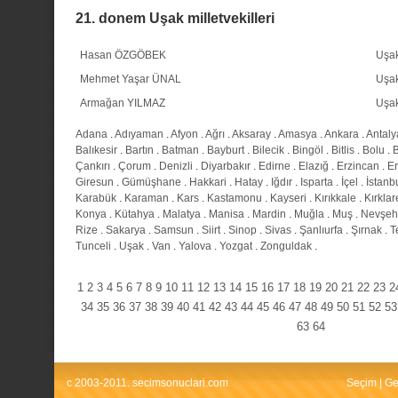
21. donem Uşak milletvekilleri
Hasan ÖZGÖBEK
Uşa
Mehmet Yaşar ÜNAL
Uşa
Armağan YILMAZ
Uşa
Adana
.
Adıyaman
.
Afyon
.
Ağrı
.
Aksaray
.
Amasya
.
Ankara
.
Antaly
Balıkesir
.
Bartın
.
Batman
.
Bayburt
.
Bilecik
.
Bingöl
.
Bitlis
.
Bolu
.
Çankırı
.
Çorum
.
Denizli
.
Diyarbakır
.
Edirne
.
Elazığ
.
Erzincan
.
E
Giresun
.
Gümüşhane
.
Hakkari
.
Hatay
.
Iğdır
.
Isparta
.
İçel
.
İstanb
Karabük
.
Karaman
.
Kars
.
Kastamonu
.
Kayseri
.
Kırıkkale
.
Kırklar
Konya
.
Kütahya
.
Malatya
.
Manisa
.
Mardin
.
Muğla
.
Muş
.
Nevşeh
Rize
.
Sakarya
.
Samsun
.
Siirt
.
Sinop
.
Sivas
.
Şanlıurfa
.
Şırnak
.
T
Tunceli
.
Uşak
.
Van
.
Yalova
.
Yozgat
.
Zonguldak
.
1
2
3
4
5
6
7
8
9
10
11
12
13
14
15
16
17
18
19
20
21
22
23
2
34
35
36
37
38
39
40
41
42
43
44
45
46
47
48
49
50
51
52
53
63
64
c 2003-2011. secimsonuclari.com
Seçim
|
Ge