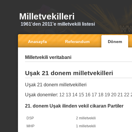
Milletvekilleri
1961'den 2011'e milletvekili listesi
Anasayfa
Referandum
Dönem
Milletvekili veritabani
Uşak 21 donem milletvekilleri
Uşak 21 donem milletvekilleri
Uşak donemler:
12
13
14
15
16
17
18
19
20
21
22
21. donem Uşak ilinden vekil cikaran Partiler
DSP
2 milletvekili
MHP
1 milletvekili