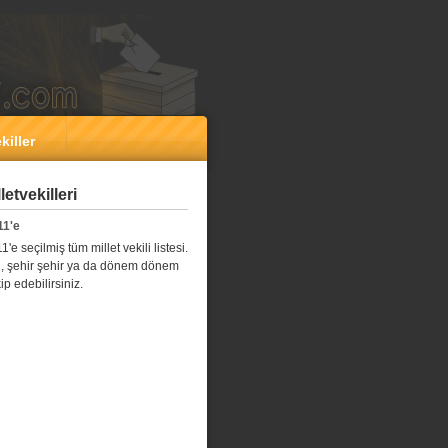
killer
etvekilleri
11'e
e seçilmiş tüm millet vekili listesi.
l il, şehir şehir ya da dönem dönem
kip edebilirsiniz.