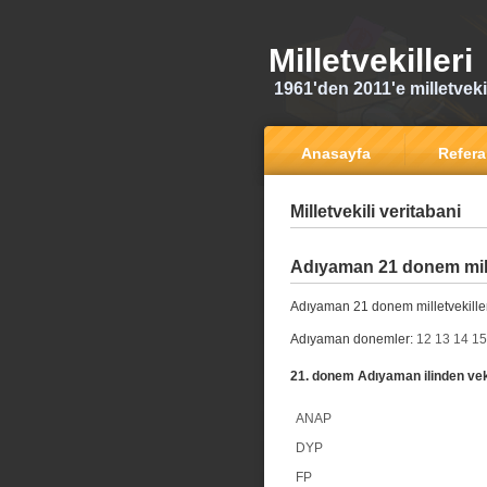
Milletvekilleri
1961'den 2011'e milletvekili
Anasayfa
Refer
Milletvekili veritabani
Adıyaman 21 donem mille
Adıyaman 21 donem milletvekille
Adıyaman donemler:
12
13
14
15
21. donem Adıyaman ilinden veki
ANAP
DYP
FP