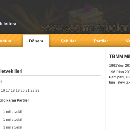
 listesi
andum
Dönem
Şehirler
Partiler
Ve
TBMM Mill
1961'den 20
tvekilleri
1961'dan 2011'
Parti parti, i
ri
tüm listeyi ta
16
17
18
19
20
21
22
23
l cikaran Partiler
1 milletvekili
1 milletvekili
3 milletvekili