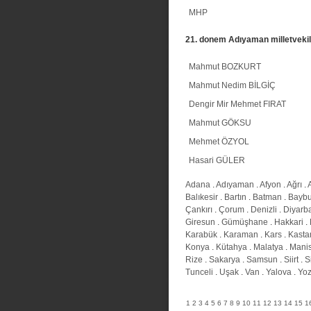
MHP
21. donem Adıyaman milletvekil
Mahmut BOZKURT
Mahmut Nedim BİLGİÇ
Dengir Mir Mehmet FIRAT
Mahmut GÖKSU
Mehmet ÖZYOL
Hasari GÜLER
Adana
.
Adıyaman
.
Afyon
.
Ağrı
.
Balıkesir
.
Bartın
.
Batman
.
Baybu
Çankırı
.
Çorum
.
Denizli
.
Diyarba
Giresun
.
Gümüşhane
.
Hakkari
.
Karabük
.
Karaman
.
Kars
.
Kast
Konya
.
Kütahya
.
Malatya
.
Mani
Rize
.
Sakarya
.
Samsun
.
Siirt
.
S
Tunceli
.
Uşak
.
Van
.
Yalova
.
Yoz
1
2
3
4
5
6
7
8
9
10
11
12
13
14
15
1