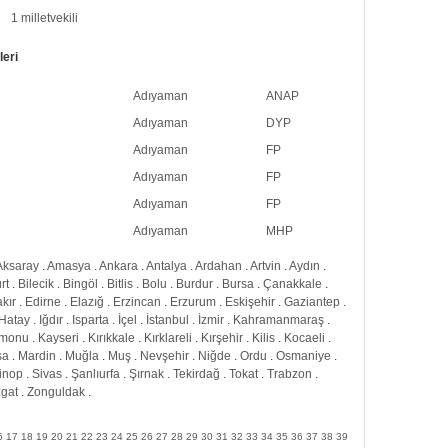
1 milletvekili
leri
Adıyaman
ANAP
Adıyaman
DYP
Adıyaman
FP
Adıyaman
FP
Adıyaman
FP
Adıyaman
MHP
Aksaray
.
Amasya
.
Ankara
.
Antalya
.
Ardahan
.
Artvin
.
Aydın
.
rt
.
Bilecik
.
Bingöl
.
Bitlis
.
Bolu
.
Burdur
.
Bursa
.
Çanakkale
.
kır
.
Edirne
.
Elazığ
.
Erzincan
.
Erzurum
.
Eskişehir
.
Gaziantep
.
Hatay
.
Iğdır
.
Isparta
.
İçel
.
İstanbul
.
İzmir
.
Kahramanmaraş
.
amonu
.
Kayseri
.
Kırıkkale
.
Kırklareli
.
Kırşehir
.
Kilis
.
Kocaeli
.
sa
.
Mardin
.
Muğla
.
Muş
.
Nevşehir
.
Niğde
.
Ordu
.
Osmaniye
.
inop
.
Sivas
.
Şanlıurfa
.
Şırnak
.
Tekirdağ
.
Tokat
.
Trabzon
.
gat
.
Zonguldak
.
6
17
18
19
20
21
22
23
24
25
26
27
28
29
30
31
32
33
34
35
36
37
38
39