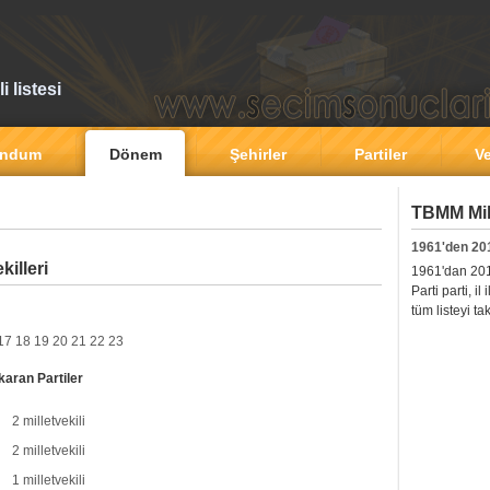
 listesi
andum
Dönem
Şehirler
Partiler
Ve
TBMM Mill
1961'den 20
illeri
1961'dan 2011'
Parti parti, i
tüm listeyi ta
17
18
19
20
21
22
23
karan Partiler
2 milletvekili
2 milletvekili
1 milletvekili