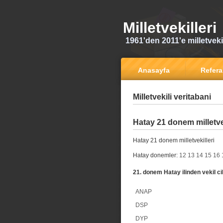
Milletvekilleri
1961'den 2011'e milletvekili
Anasayfa
Refer
Milletvekili veritabani
Hatay 21 donem milletvek
Hatay 21 donem milletvekilleri
Hatay donemler:
12
13
14
15
16
21. donem Hatay ilinden vekil ci
ANAP
DSP
DYP