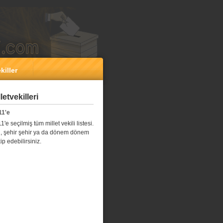
killer
etvekilleri
11'e
e seçilmiş tüm millet vekili listesi.
l il, şehir şehir ya da dönem dönem
kip edebilirsiniz.