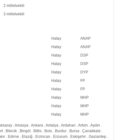
2 milletvekili
3 milletvekili
Hatay
ANAP
Hatay
ANAP
Hatay
DSP
Hatay
DSP
Hatay
DYP
Hatay
FP
Hatay
FP
Hatay
MHP
Hatay
MHP
Hatay
MHP
Aksaray
.
Amasya
.
Ankara
.
Antalya
.
Ardahan
.
Artvin
.
Aydın
.
rt
.
Bilecik
.
Bingöl
.
Bitlis
.
Bolu
.
Burdur
.
Bursa
.
Çanakkale
.
kır
.
Edirne
.
Elazığ
.
Erzincan
.
Erzurum
.
Eskişehir
.
Gaziantep
.