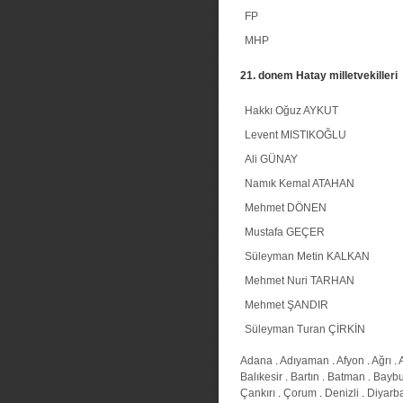
FP
MHP
21. donem Hatay milletvekilleri
Hakkı Oğuz AYKUT
Levent MISTIKOĞLU
Ali GÜNAY
Namık Kemal ATAHAN
Mehmet DÖNEN
Mustafa GEÇER
Süleyman Metin KALKAN
Mehmet Nuri TARHAN
Mehmet ŞANDIR
Süleyman Turan ÇİRKİN
Adana
.
Adıyaman
.
Afyon
.
Ağrı
.
Balıkesir
.
Bartın
.
Batman
.
Baybu
Çankırı
.
Çorum
.
Denizli
.
Diyarba