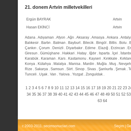
21. donem Artvin milletvekilleri
Ergün BAYRAK
Artvin
Hasan EKİNCİ
Artvin
Adana
.
Adıyaman
.
Afyon
.
Ağrı
.
Aksaray
.
Amasya
.
Ankara
.
Antaly
Balıkesir
.
Bartın
.
Batman
.
Bayburt
.
Bilecik
.
Bingöl
.
Bitlis
.
Bolu
.
Çankırı
.
Çorum
.
Denizli
.
Diyarbakır
.
Edirne
.
Elazığ
.
Erzincan
.
E
Giresun
.
Gümüşhane
.
Hakkari
.
Hatay
.
Iğdır
.
Isparta
.
İçel
.
İstanb
Karabük
.
Karaman
.
Kars
.
Kastamonu
.
Kayseri
.
Kırıkkale
.
Kırklar
Konya
.
Kütahya
.
Malatya
.
Manisa
.
Mardin
.
Muğla
.
Muş
.
Nevşeh
Rize
.
Sakarya
.
Samsun
.
Siirt
.
Sinop
.
Sivas
.
Şanlıurfa
.
Şırnak
.
T
Tunceli
.
Uşak
.
Van
.
Yalova
.
Yozgat
.
Zonguldak
.
1
2
3
4
5
6
7
8
9
10
11
12
13
14
15
16
17
18
19
20
21
22
23
2
34
35
36
37
38
39
40
41
42
43
44
45
46
47
48
49
50
51
52
53
63
64
c 2003-2011. secimsonuclari.com
Seçim
|
Ge