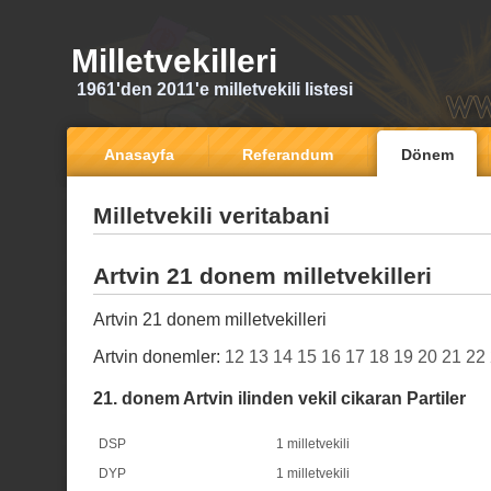
Milletvekilleri
1961'den 2011'e milletvekili listesi
Anasayfa
Referandum
Dönem
Milletvekili veritabani
Artvin 21 donem milletvekilleri
Artvin 21 donem milletvekilleri
Artvin donemler:
12
13
14
15
16
17
18
19
20
21
22
21. donem Artvin ilinden vekil cikaran Partiler
DSP
1 milletvekili
DYP
1 milletvekili