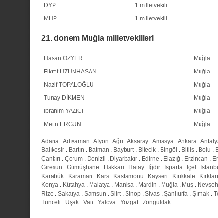
DYP
1 milletvekili
MHP
1 milletvekili
21. donem Muğla milletvekilleri
Hasan ÖZYER
Muğla
Fikret UZUNHASAN
Muğla
Nazif TOPALOĞLU
Muğla
Tunay DİKMEN
Muğla
İbrahim YAZICI
Muğla
Metin ERGUN
Muğla
Adana
.
Adıyaman
.
Afyon
.
Ağrı
.
Aksaray
.
Amasya
.
Ankara
.
Antaly
Balıkesir
.
Bartın
.
Batman
.
Bayburt
.
Bilecik
.
Bingöl
.
Bitlis
.
Bolu
.
Çankırı
.
Çorum
.
Denizli
.
Diyarbakır
.
Edirne
.
Elazığ
.
Erzincan
.
E
Giresun
.
Gümüşhane
.
Hakkari
.
Hatay
.
Iğdır
.
Isparta
.
İçel
.
İstanb
Karabük
.
Karaman
.
Kars
.
Kastamonu
.
Kayseri
.
Kırıkkale
.
Kırklar
Konya
.
Kütahya
.
Malatya
.
Manisa
.
Mardin
.
Muğla
.
Muş
.
Nevşeh
Rize
.
Sakarya
.
Samsun
.
Siirt
.
Sinop
.
Sivas
.
Şanlıurfa
.
Şırnak
.
T
Tunceli
.
Uşak
.
Van
.
Yalova
.
Yozgat
.
Zonguldak
.