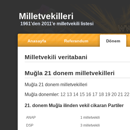
Milletvekilleri
1961'den 2011'e milletvekili listesi
Anasayfa
Referandum
Dönem
Milletvekili veritabani
Muğla 21 donem milletvekilleri
Muğla 21 donem milletvekilleri
Muğla donemler:
12
13
14
15
16
17
18
19
20
21
22
21. donem Muğla ilinden vekil cikaran Partiler
ANAP
1 milletvekili
DSP
3 milletvekili