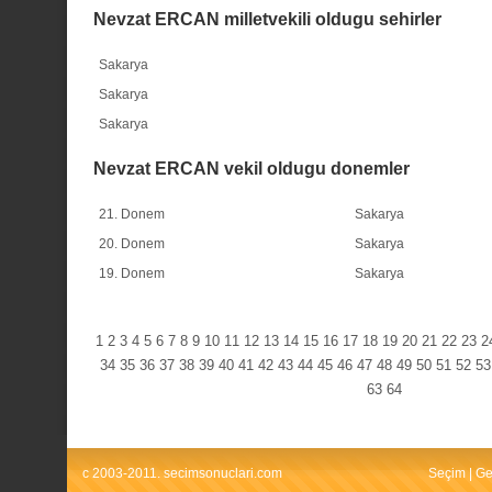
Nevzat ERCAN milletvekili oldugu sehirler
Sakarya
Sakarya
Sakarya
Nevzat ERCAN vekil oldugu donemler
21. Donem
Sakarya
20. Donem
Sakarya
19. Donem
Sakarya
1
2
3
4
5
6
7
8
9
10
11
12
13
14
15
16
17
18
19
20
21
22
23
2
34
35
36
37
38
39
40
41
42
43
44
45
46
47
48
49
50
51
52
53
63
64
c 2003-2011. secimsonuclari.com
Seçim
|
Ge