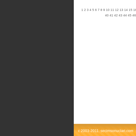
1
2
3
4
5
6
7
8
9
10
11
12
13
14
15
1
40
41
42
43
44
45
46
c 2003-2011. secimsonuclari.com