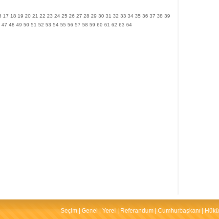
6
17
18
19
20
21
22
23
24
25
26
27
28
29
30
31
32
33
34
35
36
37
38
39
47
48
49
50
51
52
53
54
55
56
57
58
59
60
61
62
63
64
Seçim
|
Genel
|
Yerel
|
Referandum
|
Cumhurbaşkanı
|
Hükü