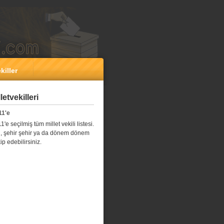
killer
etvekilleri
11'e
e seçilmiş tüm millet vekili listesi.
l il, şehir şehir ya da dönem dönem
kip edebilirsiniz.