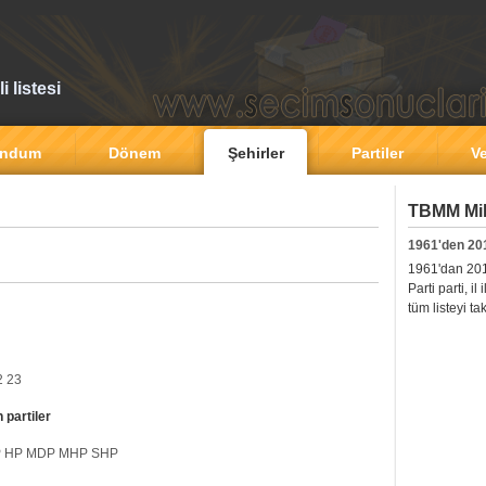
 listesi
andum
Dönem
Şehirler
Partiler
Ve
TBMM Mill
1961'den 20
1961'dan 2011'
Parti parti, i
tüm listeyi ta
2
23
 partiler
P
HP
MDP
MHP
SHP