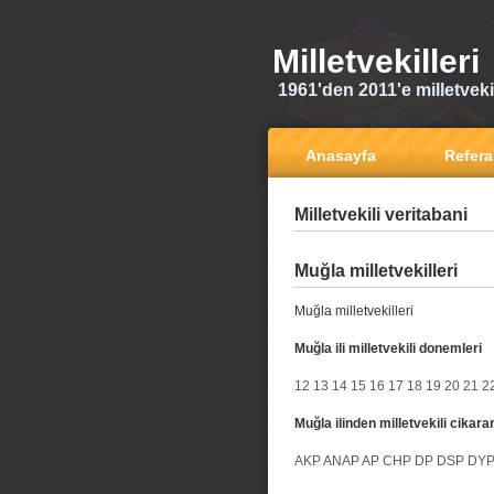
Milletvekilleri
1961'den 2011'e milletvekili
Anasayfa
Refer
Milletvekili veritabani
Muğla milletvekilleri
Muğla milletvekilleri
Muğla ili milletvekili donemleri
12
13
14
15
16
17
18
19
20
21
2
Muğla ilinden milletvekili cikaran
AKP
ANAP
AP
CHP
DP
DSP
DY