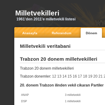
Milletvekilleri
1961'den 2011'e milletvekili listesi
Anasayfa
Referandum
Dönem
Milletvekili veritabani
Trabzon 20 donem milletvekilleri
Trabzon 20 donem milletvekilleri
Trabzon donemler:
12
13
14
15
16
17
18
19
20
21
20. donem Trabzon ilinden vekil cikaran Partiler
ANAP
3 milletvekili
DSP
1 milletvekili