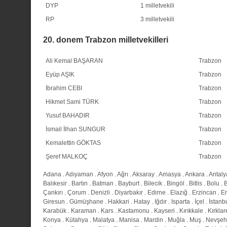
DYP
1 milletvekili
RP
3 milletvekili
20. donem Trabzon milletvekilleri
Ali Kemal BAŞARAN
Trabzon
Eyüp AŞIK
Trabzon
İbrahim CEBI
Trabzon
Hikmet Sami TÜRK
Trabzon
Yusuf BAHADIR
Trabzon
İsmail İlhan SUNGUR
Trabzon
Kemalettin GÖKTAS
Trabzon
Şeref MALKOÇ
Trabzon
Adana
.
Adıyaman
.
Afyon
.
Ağrı
.
Aksaray
.
Amasya
.
Ankara
.
Antaly
Balıkesir
.
Bartın
.
Batman
.
Bayburt
.
Bilecik
.
Bingöl
.
Bitlis
.
Bolu
.
Çankırı
.
Çorum
.
Denizli
.
Diyarbakır
.
Edirne
.
Elazığ
.
Erzincan
.
E
Giresun
.
Gümüşhane
.
Hakkari
.
Hatay
.
Iğdır
.
Isparta
.
İçel
.
İstanb
Karabük
.
Karaman
.
Kars
.
Kastamonu
.
Kayseri
.
Kırıkkale
.
Kırklar
Konya
.
Kütahya
.
Malatya
.
Manisa
.
Mardin
.
Muğla
.
Muş
.
Nevşeh