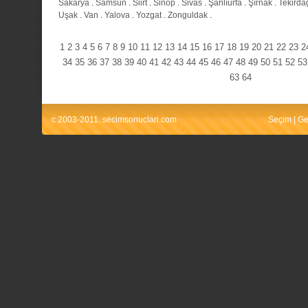
Sakarya
.
Samsun
.
Siirt
.
Sinop
.
Sivas
.
Şanlıurfa
.
Şırnak
.
Tekirda
Uşak
.
Van
.
Yalova
.
Yozgat
.
Zonguldak
.
1
2
3
4
5
6
7
8
9
10
11
12
13
14
15
16
17
18
19
20
21
22
23
2
34
35
36
37
38
39
40
41
42
43
44
45
46
47
48
49
50
51
52
53
63
64
c 2003-2011. secimsonuclari.com
Seçim
|
Ge