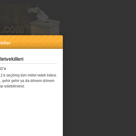
killer
etvekilleri
11'e
e seçilmiş tüm millet vekili listesi.
l il, şehir şehir ya da dönem dönem
kip edebilirsiniz.