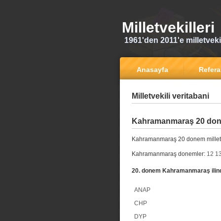
Milletvekilleri
1961'den 2011'e milletvekili
Anasayfa
Refer
Milletvekili veritabani
Kahramanmaraş 20 donem
Kahramanmaraş 20 donem milletv
Kahramanmaraş donemler:
12
1
20. donem Kahramanmaraş ilinde
ANAP
CHP
DYP