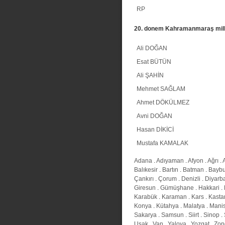
RP
20. donem Kahramanmaraş mille
Ali DOĞAN
Esat BÜTÜN
Ali ŞAHİN
Mehmet SAĞLAM
Ahmet DÖKÜLMEZ
Avni DOĞAN
Hasan DİKİCİ
Mustafa KAMALAK
Adana
.
Adıyaman
.
Afyon
.
Ağrı
.
Balıkesir
.
Bartın
.
Batman
.
Baybu
Çankırı
.
Çorum
.
Denizli
.
Diyarba
Giresun
.
Gümüşhane
.
Hakkari
.
Karabük
.
Karaman
.
Kars
.
Kast
Konya
.
Kütahya
.
Malatya
.
Mani
Sakarya
.
Samsun
.
Siirt
.
Sinop
.
Uşak
.
Van
.
Yalova
.
Yozgat
.
Zon