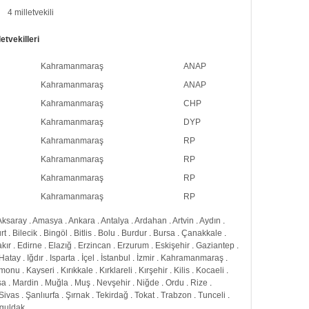
4 milletvekili
tvekilleri
Kahramanmaraş
ANAP
Kahramanmaraş
ANAP
Kahramanmaraş
CHP
Kahramanmaraş
DYP
Kahramanmaraş
RP
Kahramanmaraş
RP
Kahramanmaraş
RP
Kahramanmaraş
RP
Aksaray
.
Amasya
.
Ankara
.
Antalya
.
Ardahan
.
Artvin
.
Aydın
.
rt
.
Bilecik
.
Bingöl
.
Bitlis
.
Bolu
.
Burdur
.
Bursa
.
Çanakkale
.
kır
.
Edirne
.
Elazığ
.
Erzincan
.
Erzurum
.
Eskişehir
.
Gaziantep
.
Hatay
.
Iğdır
.
Isparta
.
İçel
.
İstanbul
.
İzmir
.
Kahramanmaraş
.
amonu
.
Kayseri
.
Kırıkkale
.
Kırklareli
.
Kırşehir
.
Kilis
.
Kocaeli
.
sa
.
Mardin
.
Muğla
.
Muş
.
Nevşehir
.
Niğde
.
Ordu
.
Rize
.
Sivas
.
Şanlıurfa
.
Şırnak
.
Tekirdağ
.
Tokat
.
Trabzon
.
Tunceli
.
guldak
.