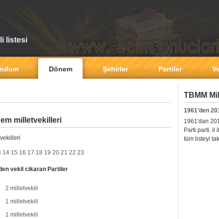
 listesi
andum
Dönem
Şehirler
Partiler
Ve
TBMM Mill
1961'den 20
 milletvekilleri
1961'dan 2011'
Parti parti, i
ekilleri
tüm listeyi ta
3
14
15
16
17
18
19
20
21
22
23
n vekil cikaran Partiler
2 milletvekili
1 milletvekili
1 milletvekili