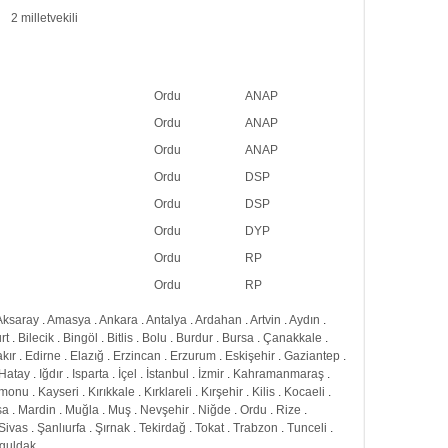
2 milletvekili
Ordu
ANAP
Ordu
ANAP
Ordu
ANAP
Ordu
DSP
Ordu
DSP
Ordu
DYP
Ordu
RP
Ordu
RP
Aksaray
.
Amasya
.
Ankara
.
Antalya
.
Ardahan
.
Artvin
.
Aydın
.
rt
.
Bilecik
.
Bingöl
.
Bitlis
.
Bolu
.
Burdur
.
Bursa
.
Çanakkale
.
kır
.
Edirne
.
Elazığ
.
Erzincan
.
Erzurum
.
Eskişehir
.
Gaziantep
.
Hatay
.
Iğdır
.
Isparta
.
İçel
.
İstanbul
.
İzmir
.
Kahramanmaraş
.
amonu
.
Kayseri
.
Kırıkkale
.
Kırklareli
.
Kırşehir
.
Kilis
.
Kocaeli
.
sa
.
Mardin
.
Muğla
.
Muş
.
Nevşehir
.
Niğde
.
Ordu
.
Rize
.
Sivas
.
Şanlıurfa
.
Şırnak
.
Tekirdağ
.
Tokat
.
Trabzon
.
Tunceli
.
guldak
.