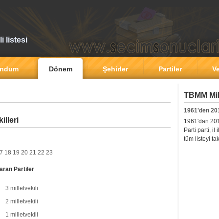
 listesi
andum
Dönem
Şehirler
Partiler
Ve
TBMM Mill
1961'den 20
illeri
1961'dan 2011'
Parti parti, i
tüm listeyi ta
7
18
19
20
21
22
23
aran Partiler
3 milletvekili
2 milletvekili
1 milletvekili