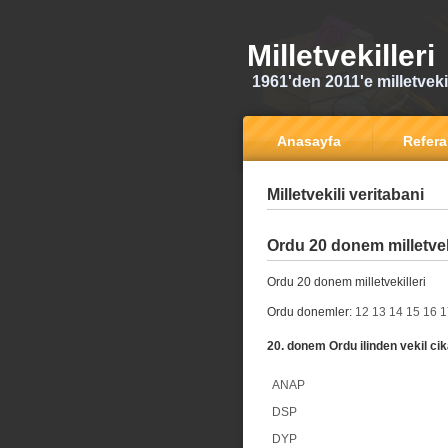
Milletvekilleri
1961'den 2011'e milletvekili
Anasayfa
Refer
Milletvekili veritabani
Ordu 20 donem milletvek
Ordu 20 donem milletvekilleri
Ordu donemler:
12
13
14
15
16
1
20. donem Ordu ilinden vekil cik
ANAP
DSP
DYP