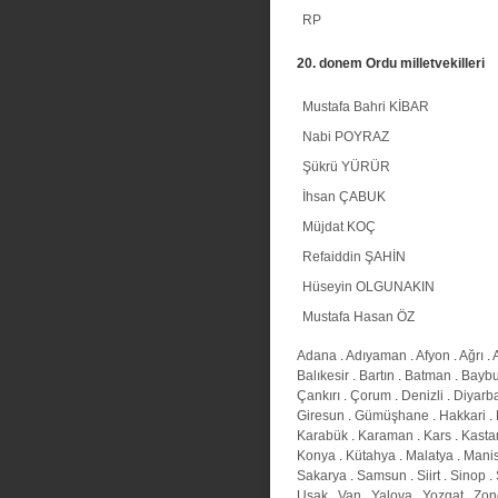
RP
20. donem Ordu milletvekilleri
Mustafa Bahri KİBAR
Nabi POYRAZ
Şükrü YÜRÜR
İhsan ÇABUK
Müjdat KOÇ
Refaiddin ŞAHİN
Hüseyin OLGUNAKIN
Mustafa Hasan ÖZ
Adana
.
Adıyaman
.
Afyon
.
Ağrı
.
Balıkesir
.
Bartın
.
Batman
.
Baybu
Çankırı
.
Çorum
.
Denizli
.
Diyarba
Giresun
.
Gümüşhane
.
Hakkari
.
Karabük
.
Karaman
.
Kars
.
Kast
Konya
.
Kütahya
.
Malatya
.
Mani
Sakarya
.
Samsun
.
Siirt
.
Sinop
.
Uşak
.
Van
.
Yalova
.
Yozgat
.
Zon