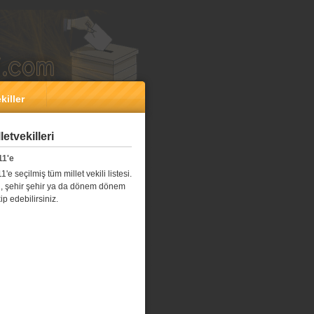
killer
etvekilleri
11'e
e seçilmiş tüm millet vekili listesi.
l il, şehir şehir ya da dönem dönem
kip edebilirsiniz.