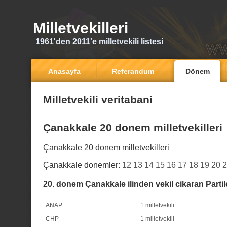
Milletvekilleri
1961'den 2011'e milletvekili listesi
Anasayfa
Referandum
Dönem
Milletvekili veritabani
Çanakkale 20 donem milletvekilleri
Çanakkale 20 donem milletvekilleri
Çanakkale donemler:
12
13
14
15
16
17
18
19
20
2
20. donem Çanakkale ilinden vekil cikaran Partil
ANAP
1 milletvekili
CHP
1 milletvekili