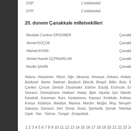
DSP
1 milletvekili
DYP
2 milletvekili
20. donem Çanakkale milletvekilleri
Mustafa Cumhur ERSÜMER
Çanakk
Ahmet KÜÇÜK
Çanakk
Hikmet AYDIN
Çanakk
Ahmet Hamdi ÜÇPINARLAR
Çanakk
Nevfel ŞAHİN
Çanakk
Adana
.
Adıyaman
.
Afyon
.
Ağrı
.
Aksaray
.
Amasya
.
Ankara
.
Antaly
Balıkesir
.
Bartın
.
Batman
.
Bayburt
.
Bilecik
.
Bingöl
.
Bitlis
.
Bolu
.
Çankırı
.
Çorum
.
Denizli
.
Diyarbakır
.
Edirne
.
Elazığ
.
Erzincan
.
E
Giresun
.
Gümüşhane
.
Hakkari
.
Hatay
.
Iğdır
.
Isparta
.
İçel
.
İstanb
Karabük
.
Karaman
.
Kars
.
Kastamonu
.
Kayseri
.
Kırıkkale
.
Kırklar
Konya
.
Kütahya
.
Malatya
.
Manisa
.
Mardin
.
Muğla
.
Muş
.
Nevşeh
Sakarya
.
Samsun
.
Siirt
.
Sinop
.
Sivas
.
Şanlıurfa
.
Şırnak
.
Tekirda
Uşak
.
Van
.
Yalova
.
Yozgat
.
Zonguldak
.
1
2
3
4
5
6
7
8
9
10
11
12
13
14
15
16
17
18
19
20
21
22
23
2