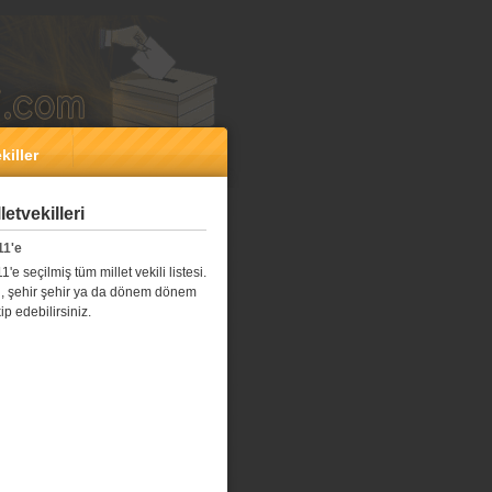
killer
etvekilleri
11'e
e seçilmiş tüm millet vekili listesi.
l il, şehir şehir ya da dönem dönem
kip edebilirsiniz.