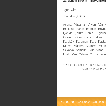
20. donem Bilecik milletvekilleri
Şerif ÇİM
Bahattin ŞEKER
Adana
.
Adıyaman
.
Afyon
.
Ağrı
.
Balıkesir
.
Bartın
.
Batman
.
Baybu
Çankırı
.
Çorum
.
Denizli
.
Diyarba
Giresun
.
Gümüşhane
.
Hakkari
.
Karabük
.
Karaman
.
Kars
.
Kast
Konya
.
Kütahya
.
Malatya
.
Mani
Sakarya
.
Samsun
.
Siirt
.
Sinop
.
Uşak
.
Van
.
Yalova
.
Yozgat
.
Zon
1
2
3
4
5
6
7
8
9
10
11
12
13
14
15
1
40
41
42
43
44
45
46
c 2003-2011. secimsonuclari.com