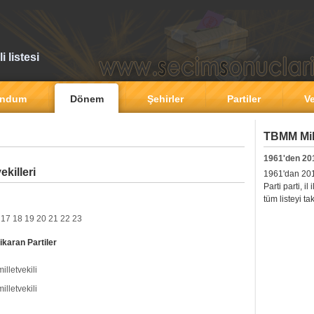
 listesi
andum
Dönem
Şehirler
Partiler
Ve
TBMM Mill
1961'den 20
ekilleri
1961'dan 2011'
Parti parti, i
tüm listeyi ta
17
18
19
20
21
22
23
ikaran Partiler
milletvekili
milletvekili