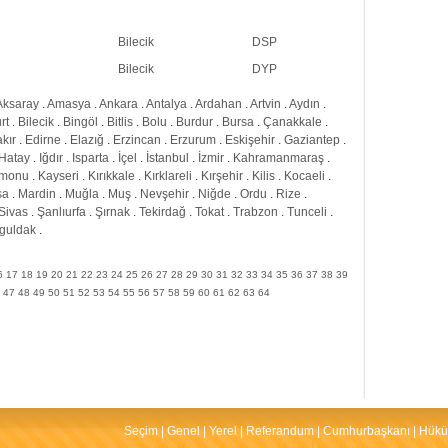
Bilecik
DSP
Bilecik
DYP
Aksaray
.
Amasya
.
Ankara
.
Antalya
.
Ardahan
.
Artvin
.
Aydın
.
rt
.
Bilecik
.
Bingöl
.
Bitlis
.
Bolu
.
Burdur
.
Bursa
.
Çanakkale
.
kır
.
Edirne
.
Elazığ
.
Erzincan
.
Erzurum
.
Eskişehir
.
Gaziantep
.
Hatay
.
Iğdır
.
Isparta
.
İçel
.
İstanbul
.
İzmir
.
Kahramanmaraş
.
amonu
.
Kayseri
.
Kırıkkale
.
Kırklareli
.
Kırşehir
.
Kilis
.
Kocaeli
.
sa
.
Mardin
.
Muğla
.
Muş
.
Nevşehir
.
Niğde
.
Ordu
.
Rize
.
Sivas
.
Şanlıurfa
.
Şırnak
.
Tekirdağ
.
Tokat
.
Trabzon
.
Tunceli
.
guldak
.
6
17
18
19
20
21
22
23
24
25
26
27
28
29
30
31
32
33
34
35
36
37
38
39
47
48
49
50
51
52
53
54
55
56
57
58
59
60
61
62
63
64
Seçim
|
Genel
|
Yerel
|
Referandum
|
Cumhurbaşkanı
|
Hükü