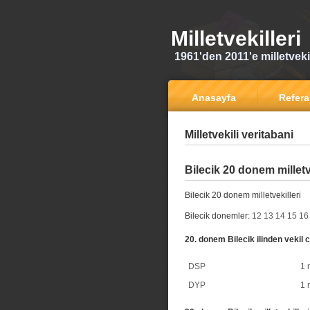
Milletvekilleri
1961'den 2011'e milletvekili
Anasayfa
Refer
Milletvekili veritabani
Bilecik 20 donem milletv
Bilecik 20 donem milletvekilleri
Bilecik donemler:
12
13
14
15
16
20. donem Bilecik ilinden vekil c
DSP
1 
DYP
1 