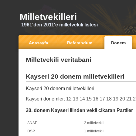
Milletvekilleri
1961'den 2011'e milletvekili listesi
Anasayfa
Referandum
Dönem
Milletvekili veritabani
Kayseri 20 donem milletvekilleri
Kayseri 20 donem milletvekilleri
Kayseri donemler:
12
13
14
15
16
17
18
19
20
21
2
20. donem Kayseri ilinden vekil cikaran Partiler
ANAP
2 milletvekili
DSP
1 milletvekili