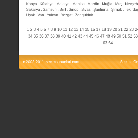
Konya
.
Kütahya
.
Malatya
.
Manisa
.
Mardin
.
Muğla
.
Muş
.
Nevşeh
Sakarya
.
Samsun
.
Siirt
.
Sinop
.
Sivas
.
Şanlıurfa
.
Şırnak
.
Tekirda
Uşak
.
Van
.
Yalova
.
Yozgat
.
Zonguldak
.
1
2
3
4
5
6
7
8
9
10
11
12
13
14
15
16
17
18
19
20
21
22
23
2
34
35
36
37
38
39
40
41
42
43
44
45
46
47
48
49
50
51
52
53
63
64
c 2003-2011. secimsonuclari.com
Seçim
|
Ge