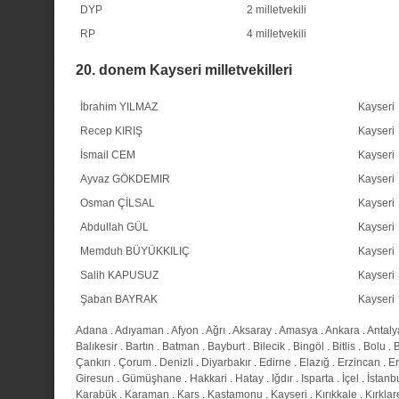
DYP
2 milletvekili
RP
4 milletvekili
20. donem Kayseri milletvekilleri
İbrahim YILMAZ
Kayseri
Recep KIRIŞ
Kayseri
İsmail CEM
Kayseri
Ayvaz GÖKDEMIR
Kayseri
Osman ÇİLSAL
Kayseri
Abdullah GÜL
Kayseri
Memduh BÜYÜKKILIÇ
Kayseri
Salih KAPUSUZ
Kayseri
Şaban BAYRAK
Kayseri
Adana
.
Adıyaman
.
Afyon
.
Ağrı
.
Aksaray
.
Amasya
.
Ankara
.
Antaly
Balıkesir
.
Bartın
.
Batman
.
Bayburt
.
Bilecik
.
Bingöl
.
Bitlis
.
Bolu
.
Çankırı
.
Çorum
.
Denizli
.
Diyarbakır
.
Edirne
.
Elazığ
.
Erzincan
.
E
Giresun
.
Gümüşhane
.
Hakkari
.
Hatay
.
Iğdır
.
Isparta
.
İçel
.
İstanb
Karabük
.
Karaman
.
Kars
.
Kastamonu
.
Kayseri
.
Kırıkkale
.
Kırklar