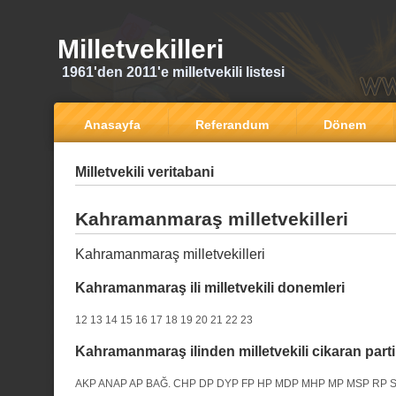
Milletvekilleri
1961'den 2011'e milletvekili listesi
Anasayfa
Referandum
Dönem
Milletvekili veritabani
Kahramanmaraş milletvekilleri
Kahramanmaraş milletvekilleri
Kahramanmaraş ili milletvekili donemleri
12
13
14
15
16
17
18
19
20
21
22
23
Kahramanmaraş ilinden milletvekili cikaran parti
AKP
ANAP
AP
BAĞ.
CHP
DP
DYP
FP
HP
MDP
MHP
MP
MSP
RP