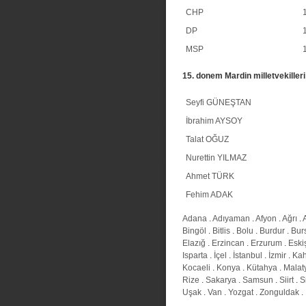
CHP
1
DP
1
MSP
1
15. donem Mardin milletvekilleri
Seyfi GÜNEŞTAN
İbrahim AYSOY
Talat OĞUZ
Nurettin YILMAZ
Ahmet TÜRK
Fehim ADAK
Adana
.
Adıyaman
.
Afyon
.
Ağrı
.
Bingöl
.
Bitlis
.
Bolu
.
Burdur
.
Bur
Elazığ
.
Erzincan
.
Erzurum
.
Eski
Isparta
.
İçel
.
İstanbul
.
İzmir
.
Ka
Kocaeli
.
Konya
.
Kütahya
.
Malat
Rize
.
Sakarya
.
Samsun
.
Siirt
.
S
Uşak
.
Van
.
Yozgat
.
Zonguldak
.