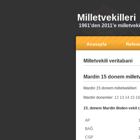
Milletvekilleri
1961'den 2011'e milletvekili
Anasayfa
Refer
Milletvekili veritabani
Mardin 15 donem milletve
Mardin 15 donem milletvekilleri
Mardin donemler:
12
13
14
15
16
15. donem Mardin ilinden vekil c
AP
1
BAĞ.
1
CGP
1