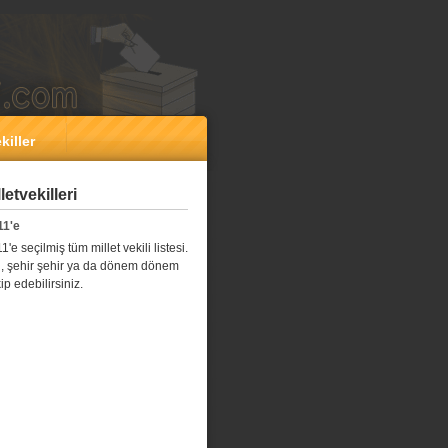
killer
etvekilleri
11'e
e seçilmiş tüm millet vekili listesi.
l il, şehir şehir ya da dönem dönem
kip edebilirsiniz.