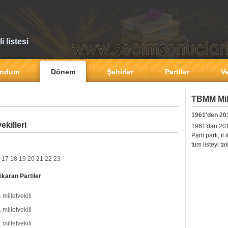
 listesi
andum
Dönem
Şehirler
Partiler
Ve
TBMM Mill
1961'den 20
killeri
1961'dan 2011'
Parti parti, i
tüm listeyi ta
17
18
19
20
21
22
23
ikaran Partiler
 milletvekili
 milletvekili
 milletvekili