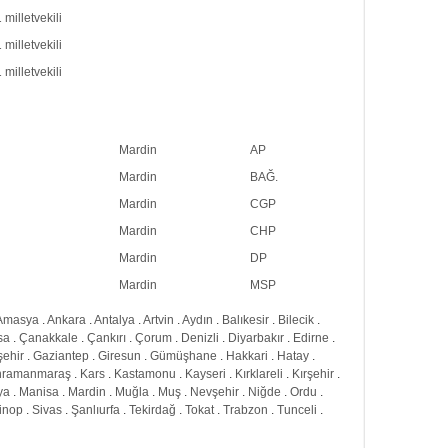
 milletvekili
 milletvekili
 milletvekili
Mardin
AP
Mardin
BAĞ.
Mardin
CGP
Mardin
CHP
Mardin
DP
Mardin
MSP
Amasya
.
Ankara
.
Antalya
.
Artvin
.
Aydın
.
Balıkesir
.
Bilecik
.
sa
.
Çanakkale
.
Çankırı
.
Çorum
.
Denizli
.
Diyarbakır
.
Edirne
.
şehir
.
Gaziantep
.
Giresun
.
Gümüşhane
.
Hakkari
.
Hatay
.
hramanmaraş
.
Kars
.
Kastamonu
.
Kayseri
.
Kırklareli
.
Kırşehir
.
ya
.
Manisa
.
Mardin
.
Muğla
.
Muş
.
Nevşehir
.
Niğde
.
Ordu
.
inop
.
Sivas
.
Şanlıurfa
.
Tekirdağ
.
Tokat
.
Trabzon
.
Tunceli
.